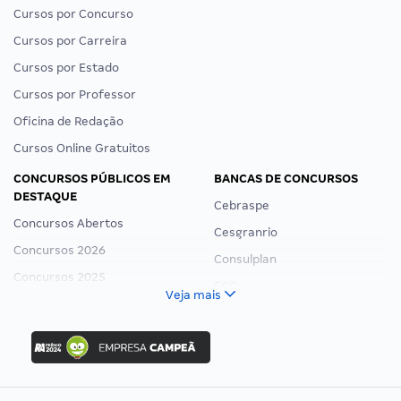
Cursos por Concurso
Cursos por Carreira
Cursos por Estado
Cursos por Professor
Oficina de Redação
Cursos Online Gratuitos
CONCURSOS PÚBLICOS EM
BANCAS DE CONCURSOS
DESTAQUE
Cebraspe
Concursos Abertos
Cesgranrio
Concursos 2026
Consulplan
Concursos 2025
FCC
Veja mais
Concurso Nacional Unificado
FGV
Concurso Ibama
Idecan
Concurso MPU
Selecon
Editais publicados
Uniase