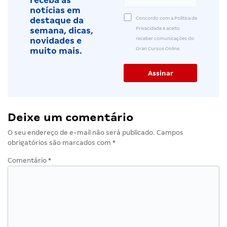
receba as
notícias em
Concordo com a Política de
destaque da
Privacidade e aceito
semana, dicas,
receber comunicações do
novidades e
Gran Cursos Online.
muito mais.
Deixe um comentário
O seu endereço de e-mail não será publicado.
Campos
obrigatórios são marcados com
*
Comentário
*