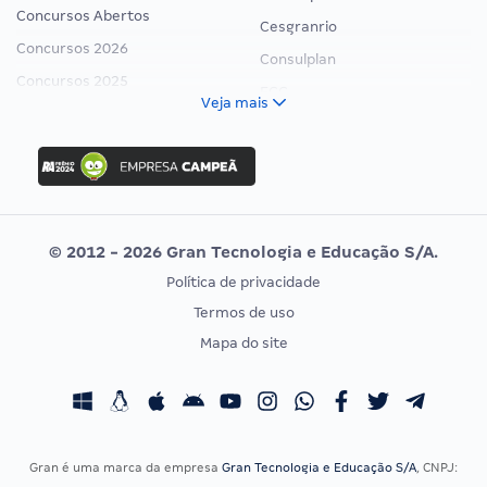
Concursos Abertos
Cesgranrio
Concursos 2026
Consulplan
Concursos 2025
FCC
Veja mais
Concurso Nacional Unificado
FGV
Concurso Ibama
Idecan
Concurso MPU
Selecon
Editais publicados
Uniase
© 2012 - 2026 Gran Tecnologia e Educação S/A.
Vunesp
Política de privacidade
CONCURSOS POR PROFISSÃO
EXAME DE ORDEM
Termos de uso
Concursos Administrativos
OAB
Mapa do site
Concursos Educação
Prova OAB
Concursos Fiscais
Calendário OAB
Concursos Jurídicos
Questões OAB
Concursos Militares
Recursos OAB
Gran é uma marca da empresa
Gran Tecnologia e Educação S/A
, CNPJ: