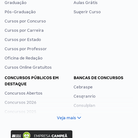
Graduação
Aulas Grátis
Pós-Graduação
Sugerir Curso
Cursos por Concurso
Cursos por Carreira
Cursos por Estado
Cursos por Professor
Oficina de Redação
Cursos Online Gratuitos
CONCURSOS PÚBLICOS EM
BANCAS DE CONCURSOS
DESTAQUE
Cebraspe
Concursos Abertos
Cesgranrio
Concursos 2026
Consulplan
Concursos 2025
FCC
Veja mais
Concurso Nacional Unificado
FGV
Concurso Ibama
Idecan