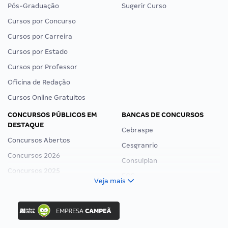
Pós-Graduação
Sugerir Curso
Cursos por Concurso
Cursos por Carreira
Cursos por Estado
Cursos por Professor
Oficina de Redação
Cursos Online Gratuitos
CONCURSOS PÚBLICOS EM
BANCAS DE CONCURSOS
DESTAQUE
Cebraspe
Concursos Abertos
Cesgranrio
Concursos 2026
Consulplan
Concursos 2025
FCC
Veja mais
Concurso Nacional Unificado
FGV
Concurso Ibama
Idecan
Concurso MPU
Selecon