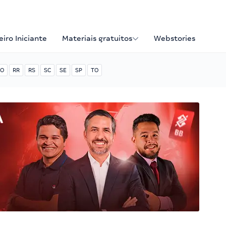
iro Iniciante
Materiais gratuitos
Webstories
O
RR
RS
SC
SE
SP
TO