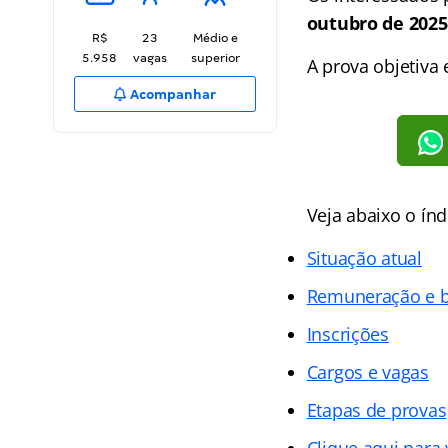
outubro de 2025
R$
23
Médio e
5.958
vagas
superior
A prova objetiva 
Acompanhar
Veja abaixo o ín
Situação atual
Remuneração e b
Inscrições
Cargos e vagas
Etapas de provas
Clique aqui para