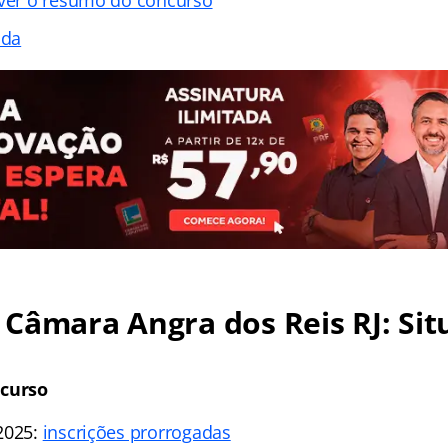
ada
Câmara Angra dos Reis RJ: Sit
ncurso
2025:
inscrições prorrogadas