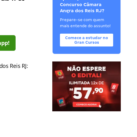
Concurso Câmara
Angra dos Reis RJ?
Prepare-se com quem
mais entende do assunto!
Comece a estudar no
app!
Gran Cursos
os Reis RJ: