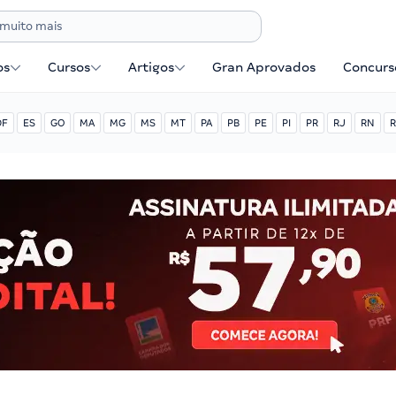
os
Cursos
Artigos
Gran Aprovados
Concurse
DF
ES
GO
MA
MG
MS
MT
PA
PB
PE
PI
PR
RJ
RN
R