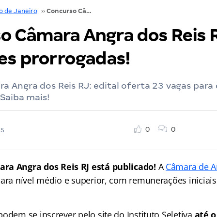
o de Janeiro
››
Concurso Câmara Angra dos Reis RJ: inscrições prorrogadas!
o Câmara Angra dos Reis 
ões prorrogadas!
 Angra dos Reis RJ: edital oferta 23 vagas para 
 Saiba mais!
0
0
25
ra Angra dos Reis RJ está publicado!
A
Câmara de An
ara nível médio e superior, com remunerações iniciai
odem se inscrever pelo site do Instituto Seletiva
até o