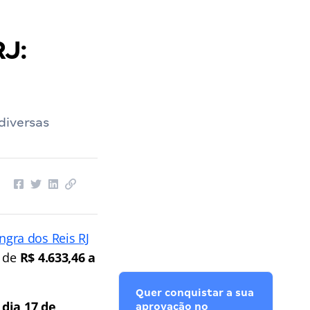
RJ:
diversas
gra dos Reis RJ
s de
R$ 4.633,46 a
Quer conquistar a sua
 dia 17 de
aprovação no