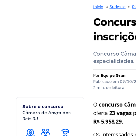
Início
››
Sudeste
››
Ri
Concurs
inscriç
Concurso Câmara
especialidades.
Por
Equipe Gran
Publicado em
09/10/
2 min. de leitura
O
concurso Câma
Sobre o concurso
oferta
23 vagas
p
Câmara de Angra dos
Reis RJ
R$ 5.958,29.
Os interessados p