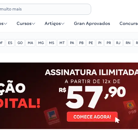
os
Cursos
Artigos
Gran Aprovados
Concurse
DF
ES
GO
MA
MG
MS
MT
PA
PB
PE
PI
PR
RJ
RN
R