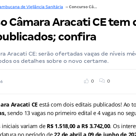
mbucana de Vigilância Sanitária
››
Concurso Câmara Aracati CE tem dois editais publicados; confira
o Câmara Aracati CE tem 
publicados; confira
 Aracati CE: serão ofertadas vagas de níveis méd
todos os detalhes sobre o novo certame.
0
0
26
ara Aracati CE
está com dois editais publicados! Ao t
as,
sendo 13 vagas no primeiro edital e 4 vagas no seg
iniciais variam de
R$ 1.518,00 a R$ 3.742,00
. Os inte
idatura no período de
22 de abril a 09 de junho de 20