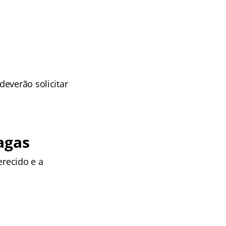
everão solicitar
agas
erecido e a