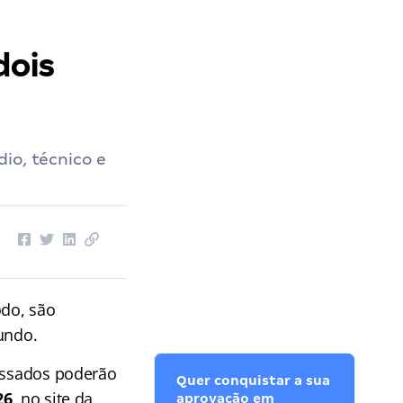
dois
io, técnico e
odo, são
undo.
ressados poderão
Quer conquistar a sua
26
, no site da
aprovação em