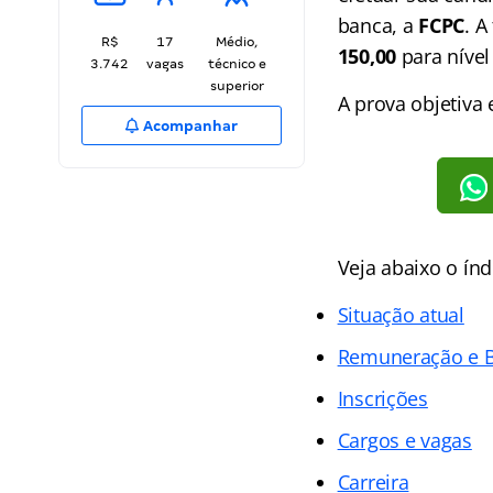
banca, a
FCPC
. A
R$
17
Médio,
150,00
para nível
3.742
vagas
técnico e
superior
A prova objetiva
Acompanhar
Veja abaixo o
índ
Situação atual
Remuneração e B
Inscrições
Cargos e vagas
Carreira