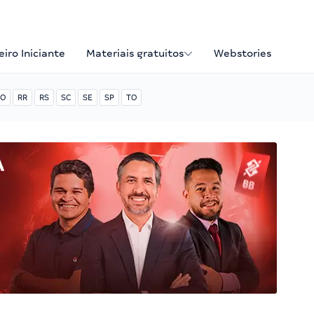
iro Iniciante
Materiais gratuitos
Webstories
O
RR
RS
SC
SE
SP
TO