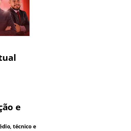
tual
ção e
dio, técnico e