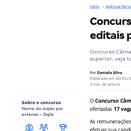
Início
››
Agência Perna
Concurs
editais 
Concurso Câmara
superior; veja 
Por
Daniela Silva
Publicado em
30/01/
3 min. de leitura
O
Concurso Câm
Sobre o concurso
ofertadas
17 vag
Nome do órgão por
extenso – Sigla
As remunerações 
efetuar sua cand