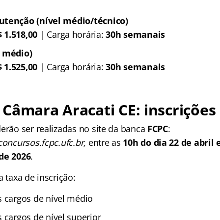
utenção (nível médio/técnico)
 1.518,00
| Carga horária:
30h semanais
l médio)
 1.525,00
| Carga horária:
30h semanais
Câmara Aracati CE: inscrições
derão ser realizadas no site da banca
FCPC
:
concursos.fcpc.ufc.br,
entre as
10h do dia 22 de abril
 de 2026
.
a taxa de inscrição:
 cargos de nível médio
 cargos de nível superior