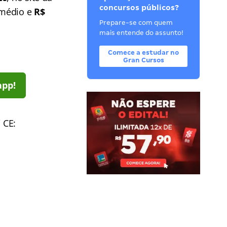
concursos públicos?
 médio e
R$
Prepare-se com quem
mais entende do assunto!
Comece a estudar no
Gran Cursos
app!
 CE: