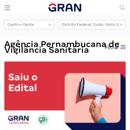
Agência Pernambucana de
Filtrar
Vigilância Sanitária