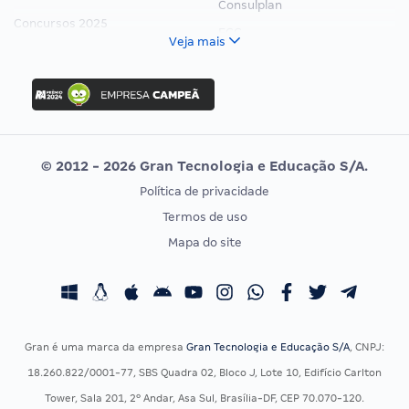
Consulplan
Concursos 2025
FCC
Veja mais
Concurso Nacional Unificado
FGV
Concurso Ibama
Idecan
Concurso MPU
Selecon
Editais publicados
Uniase
© 2012 - 2026 Gran Tecnologia e Educação S/A.
Vunesp
Política de privacidade
CONCURSOS POR PROFISSÃO
EXAME DE ORDEM
Termos de uso
Concursos Administrativos
OAB
Mapa do site
Concursos Educação
Prova OAB
Concursos Fiscais
Calendário OAB
Concursos Jurídicos
Questões OAB
Concursos Militares
Recursos OAB
Gran é uma marca da empresa
Gran Tecnologia e Educação S/A
, CNPJ:
Concursos Policiais
Exame de Ordem
18.260.822/0001-77, SBS Quadra 02, Bloco J, Lote 10, Edifício Carlton
Concursos Saúde
Tower, Sala 201, 2º Andar, Asa Sul, Brasília-DF, CEP 70.070-120.