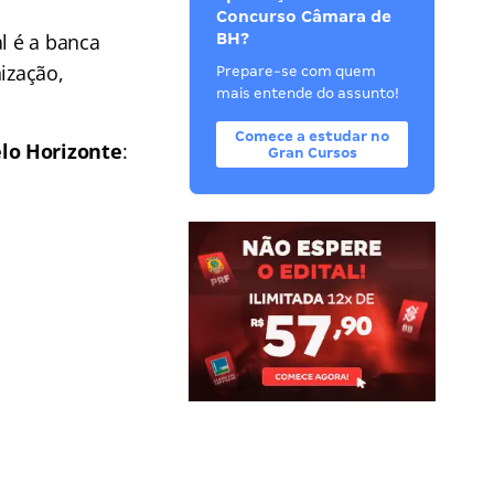
Concurso Câmara de
l é a banca
BH?
ização,
Prepare-se com quem
mais entende do assunto!
Comece a estudar no
lo Horizonte
:
Gran Cursos