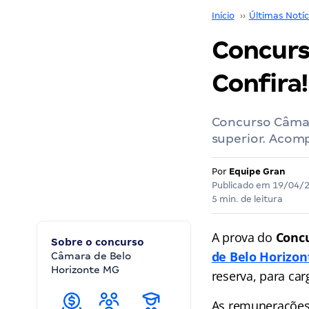
Início
››
Últimas Notíc
Concurs
Confira!
Concurso Câmar
superior. Acom
Por
Equipe Gran
Publicado em
19/04/
5 min. de leitura
A prova do
Conc
Sobre o concurso
de Belo Horizon
Câmara de Belo
Horizonte MG
reserva, para car
As remunerações i