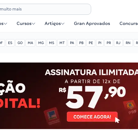
os
Cursos
Artigos
Gran Aprovados
Concurse
DF
ES
GO
MA
MG
MS
MT
PA
PB
PE
PI
PR
RJ
RN
R