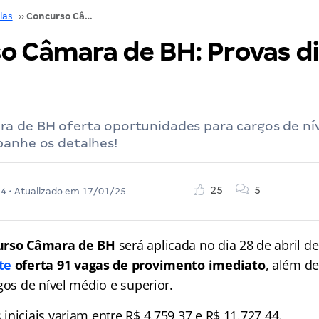
ias
››
Concurso Câmara de BH: Provas dia 28/04! Confira!
o Câmara de BH: Provas di
a de BH oferta oportunidades para cargos de ní
panhe os detalhes!
25
5
24
• Atualizado em
17/01/25
urso Câmara de BH
será aplicada no dia 28 de abril de
te
oferta 91 vagas de provimento imediato
, além d
gos de nível médio e superior.
niciais variam entre R$ 4.759,37 e R$ 11.727,44.