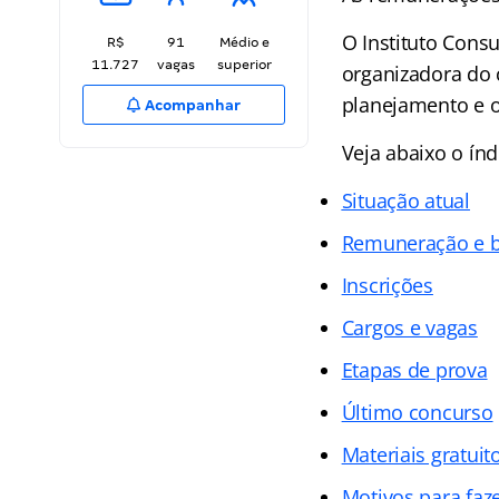
O Instituto Consu
R$
91
Médio e
11.727
vagas
superior
organizadora do c
planejamento e o
Acompanhar
Veja abaixo o
índ
Situação atual
Remuneração e b
Inscrições
Cargos e vagas
Etapas de prova
Último concurso
Materiais gratuit
Motivos para faz