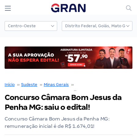
Início
››
Sudeste
››
Minas Gerais
››
Belo Horizonte
››
Concurso Câmara Bom Jesus da Penh
Concurso Câmara Bom Jesus da
Penha MG: saiu o edital!
Concurso Câmara Bom Jesus da Penha MG:
remuneração inicial é de R$ 1.674,01!