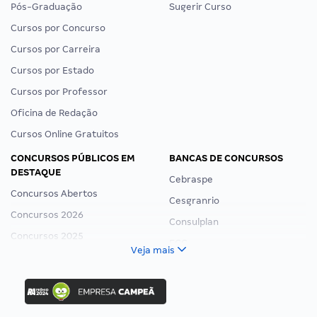
Pós-Graduação
Sugerir Curso
Cursos por Concurso
Cursos por Carreira
Cursos por Estado
Cursos por Professor
Oficina de Redação
Cursos Online Gratuitos
CONCURSOS PÚBLICOS EM
BANCAS DE CONCURSOS
DESTAQUE
Cebraspe
Concursos Abertos
Cesgranrio
Concursos 2026
Consulplan
Concursos 2025
FCC
Veja mais
Concurso Nacional Unificado
FGV
Concurso Ibama
Idecan
Concurso MPU
Selecon