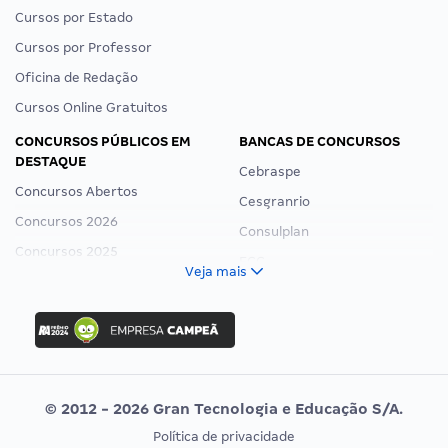
Cursos por Estado
Cursos por Professor
Oficina de Redação
Cursos Online Gratuitos
CONCURSOS PÚBLICOS EM
BANCAS DE CONCURSOS
DESTAQUE
Cebraspe
Concursos Abertos
Cesgranrio
Concursos 2026
Consulplan
Concursos 2025
FCC
Veja mais
Concurso Nacional Unificado
FGV
Concurso Ibama
Idecan
Concurso MPU
Selecon
Editais publicados
Uniase
© 2012 - 2026 Gran Tecnologia e Educação S/A.
Vunesp
Política de privacidade
CONCURSOS POR PROFISSÃO
EXAME DE ORDEM