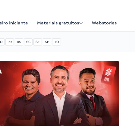
iro Iniciante
Materiais gratuitos
Webstories
O
RR
RS
SC
SE
SP
TO