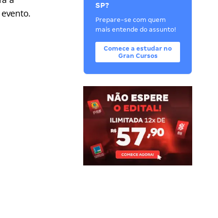
SP?
 evento.
Prepare-se com quem
mais entende do assunto!
Comece a estudar no
Gran Cursos