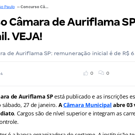
ão Paulo
››
Concurso Câmara de Auriflama SP: inicial R$ 6,1 mil. VEJA!
 Câmara de Auriflama SP: 
il. VEJA!
a de Auriflama SP: remuneração inicial é de R$ 6
0
0
24
ara de Auriflama SP
está publicado e as inscrições es
o sábado, 27 de janeiro.
A
Câmara Municipal
abre 03 
diato
. Cargos são de nível superior e integram as carre
ontrole.
er é a banca organizadora do certame. A instituição te