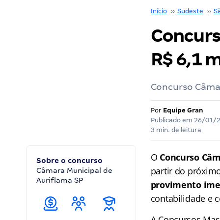
Início
››
Sudeste
››
S
Concurso
R$ 6,1 m
Concurso Câmar
Por
Equipe Gran
Publicado em
26/01/
3 min. de leitura
O
Concurso Câm
Sobre o concurso
partir do próxim
Câmara Municipal de
Auriflama SP
provimento ime
contabilidade e c
A Concursos Mast