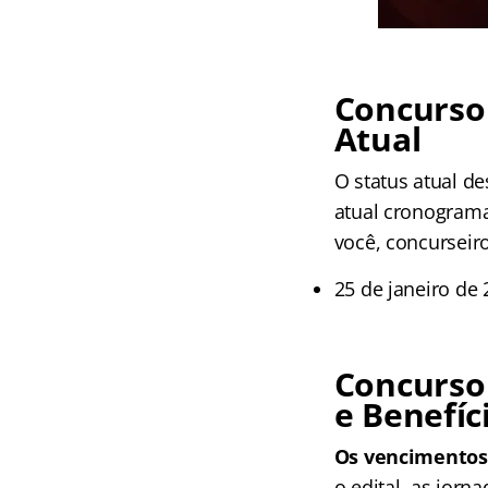
Concurso
Atual
O status atual de
atual cronograma
você, concurseir
25 de janeiro de 
Concurso
e Benefíc
Os vencimentos i
o edital, as jor