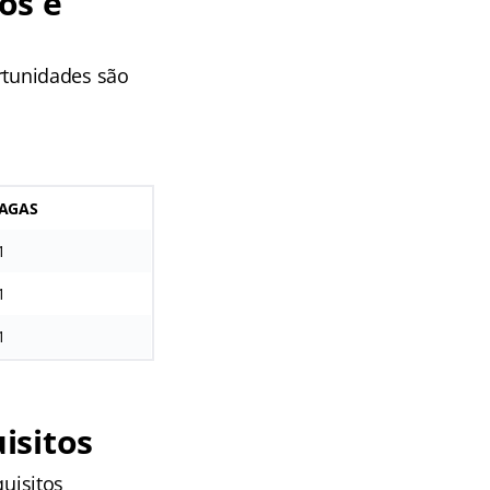
os e
rtunidades são
AGAS
1
1
1
isitos
uisitos