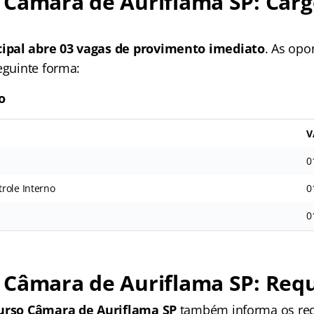
 Câmara de Auriflama SP: Carg
ipal abre 03 vagas de provimento imediato
. As opo
eguinte forma:
o
V
0
role Interno
0
0
Câmara de Auriflama SP: Requ
urso Câmara de Auriflama SP
também informa os req