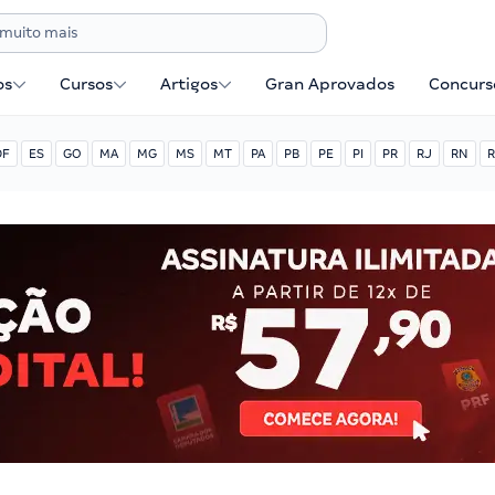
os
Cursos
Artigos
Gran Aprovados
Concurse
DF
ES
GO
MA
MG
MS
MT
PA
PB
PE
PI
PR
RJ
RN
R