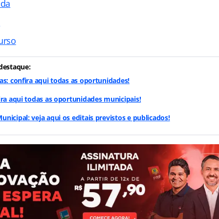
ada
s
urso
destaque:
as: confira aqui todas as oportunidades!
ira aqui todas as oportunidades municipais!
nicipal: veja aqui os editais previstos e publicados!