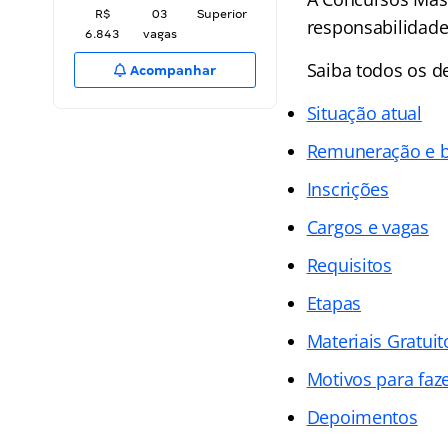
R$
03
Superior
responsabilidade
6.843
vagas
Saiba todos os d
Acompanhar
Situação atual
Remuneração e b
Inscrições
Cargos e vagas
Requisitos
Etapas
Materiais Gratuit
Motivos para faz
Depoimentos