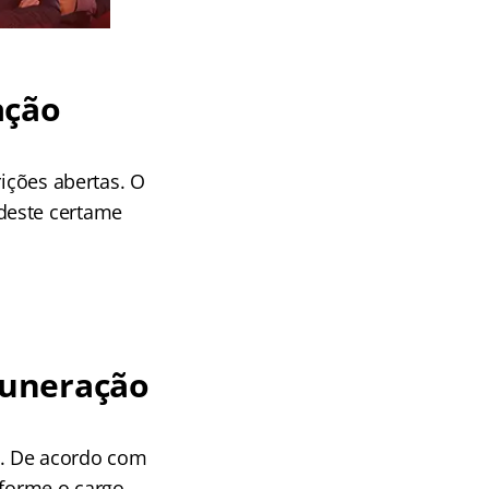
ação
rições abertas. O
deste certame
muneração
. De acordo com
nforme o cargo.