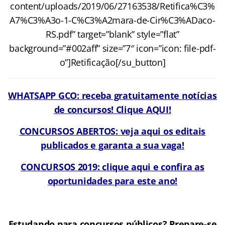
content/uploads/2019/06/27163538/Retifica%C3%
A7%C3%A3o-1-C%C3%A2mara-de-Cir%C3%ADaco-
RS.pdf” target=”blank” style=”flat”
background=”#002aff” size=”7″ icon=”icon: file-pdf-
o”]Retificação[/su_button]
WHATSAPP GCO: receba gratuitamente notícias
de concursos! Clique AQUI!
CONCURSOS ABERTOS: veja aqui os editais
publicados e garanta a sua vaga!
CONCURSOS 2019: clique aqui e confira as
oportunidades para este ano!
Estudando para concursos públicos? Prepare-se