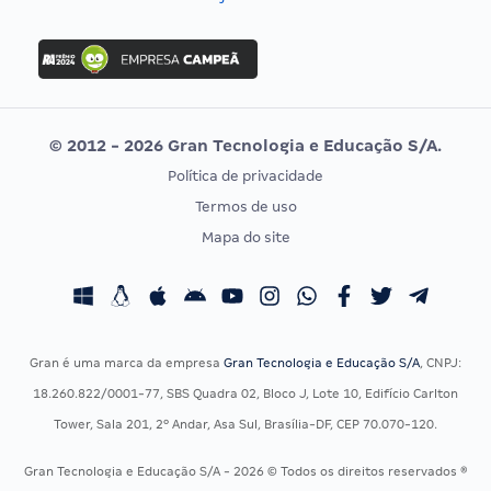
Concurso Nacional Unificado
FGV
Concurso Ibama
Idecan
Concurso MPU
Selecon
Editais publicados
Uniase
© 2012 - 2026 Gran Tecnologia e Educação S/A.
Vunesp
Política de privacidade
CONCURSOS POR PROFISSÃO
EXAME DE ORDEM
Termos de uso
Concursos Administrativos
OAB
Mapa do site
Concursos Educação
Prova OAB
Concursos Fiscais
Calendário OAB
Concursos Jurídicos
Questões OAB
Concursos Militares
Recursos OAB
Gran é uma marca da empresa
Gran Tecnologia e Educação S/A
, CNPJ:
Concursos Policiais
Exame de Ordem
18.260.822/0001-77, SBS Quadra 02, Bloco J, Lote 10, Edifício Carlton
Concursos Saúde
Tower, Sala 201, 2º Andar, Asa Sul, Brasília-DF, CEP 70.070-120.
Concursos Tribunais
Gran Tecnologia e Educação S/A - 2026 © Todos os direitos reservados ®
Residência Multiprofissional