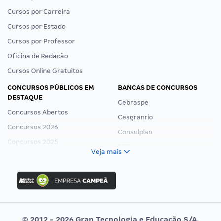
Cursos por Carreira
Cursos por Estado
Cursos por Professor
Oficina de Redação
Cursos Online Gratuitos
CONCURSOS PÚBLICOS EM
BANCAS DE CONCURSOS
DESTAQUE
Cebraspe
Concursos Abertos
Cesgranrio
Concursos 2026
Consulplan
Concursos 2025
FCC
Veja mais
Concurso Nacional Unificado
FGV
Concurso Ibama
Idecan
Concurso MPU
Selecon
Editais publicados
Uniase
© 2012 - 2026 Gran Tecnologia e Educação S/A.
Vunesp