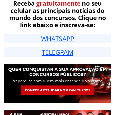
Receba
gratuitamente
no seu
celular as principais notícias do
mundo dos concursos. Clique no
link abaixo e inscreva-se:
WHATSAPP
TELEGRAM
QUER CONQUISTAR A SUA APROVAÇÃO EM
CONCURSOS PÚBLICOS?
Prepare-se com quem mais entende do assunto!
COMECE A ESTUDAR NO GRAN CURSOS