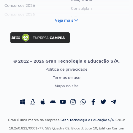
Concursos 2026
Consulplan
Concursos 2025
FCC
Veja mais
Concurso Nacional Unificado
FGV
Concurso Ibama
Idecan
Concurso MPU
Selecon
Editais publicados
Uniase
© 2012 - 2026 Gran Tecnologia e Educação S/A.
Vunesp
Política de privacidade
CONCURSOS POR PROFISSÃO
EXAME DE ORDEM
Termos de uso
Concursos Administrativos
OAB
Mapa do site
Concursos Educação
Prova OAB
Concursos Fiscais
Calendário OAB
Concursos Jurídicos
Questões OAB
Concursos Militares
Recursos OAB
Gran é uma marca da empresa
Gran Tecnologia e Educação S/A
, CNPJ:
Concursos Policiais
Exame de Ordem
18.260.822/0001-77, SBS Quadra 02, Bloco J, Lote 10, Edifício Carlton