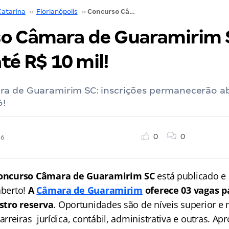
Catarina
››
Florianópolis
››
Concurso Câmara de Guaramirim SC: iniciais até R$ 10 mil!
o Câmara de Guaramirim 
até R$ 10 mil!
a de Guaramirim SC: inscrições permanecerão ab
6!
0
0
26
oncurso Câmara de Guaramirim SC
está publicado e
aberto!
A
Câmara de Guaramirim
oferece 03 vagas 
stro reserva
. Oportunidades são de níveis superior e
reiras jurídica, contábil, administrativa e outras. Ap