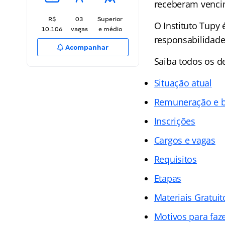
receberam vencim
R$
03
Superior
O Instituto Tupy 
10.106
vagas
e médio
responsabilidade
Acompanhar
Saiba todos os d
Situação atual
Remuneração e b
Inscrições
Cargos e vagas
Requisitos
Etapas
Materiais Gratuit
Motivos para faz