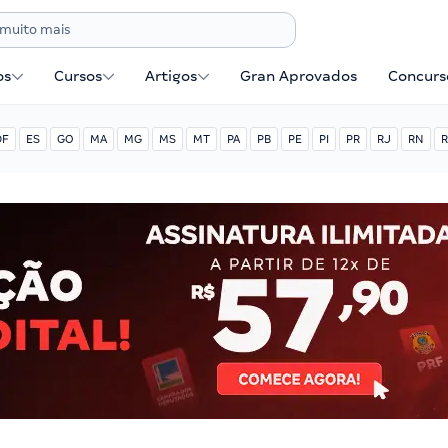
os
Cursos
Artigos
Gran Aprovados
Concurse
DF
ES
GO
MA
MG
MS
MT
PA
PB
PE
PI
PR
RJ
RN
R