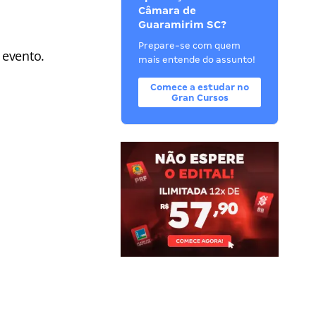
Câmara de
Guaramirim SC?
Prepare-se com quem
 evento.
mais entende do assunto!
Comece a estudar no
Gran Cursos