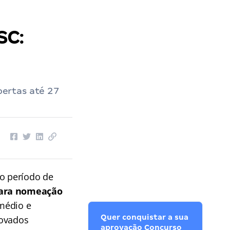
SC:
ertas até 27
 o período de
para nomeação
 médio e
Quer conquistar a sua
rovados
aprovação Concurso