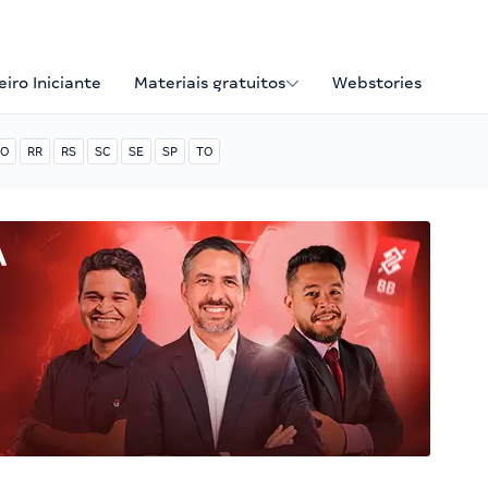
iro Iniciante
Materiais gratuitos
Webstories
O
RR
RS
SC
SE
SP
TO