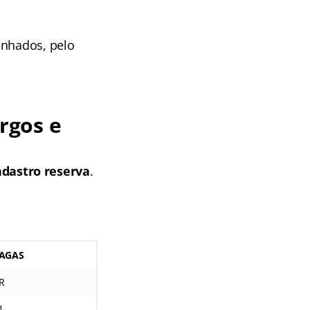
inhados, pelo
rgos e
dastro reserva
.
AGAS
R
1