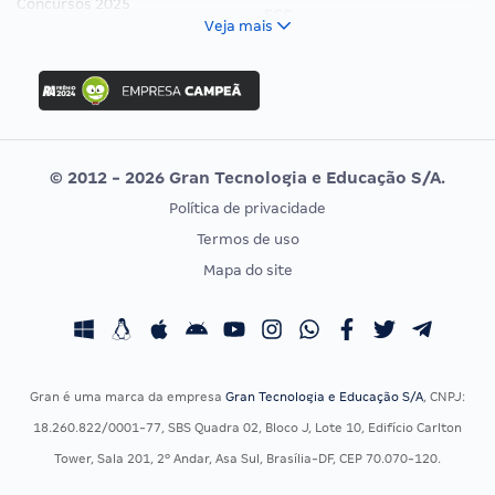
Concursos 2025
FCC
Veja mais
Concurso Nacional Unificado
FGV
Concurso Ibama
Idecan
Concurso MPU
Selecon
Editais publicados
Uniase
© 2012 - 2026 Gran Tecnologia e Educação S/A.
Vunesp
Política de privacidade
CONCURSOS POR PROFISSÃO
EXAME DE ORDEM
Termos de uso
Concursos Administrativos
OAB
Mapa do site
Concursos Educação
Prova OAB
Concursos Fiscais
Calendário OAB
Concursos Jurídicos
Questões OAB
Concursos Militares
Recursos OAB
Gran é uma marca da empresa
Gran Tecnologia e Educação S/A
, CNPJ:
Concursos Policiais
Exame de Ordem
18.260.822/0001-77, SBS Quadra 02, Bloco J, Lote 10, Edifício Carlton
Concursos Saúde
Tower, Sala 201, 2º Andar, Asa Sul, Brasília-DF, CEP 70.070-120.
Concursos Tribunais