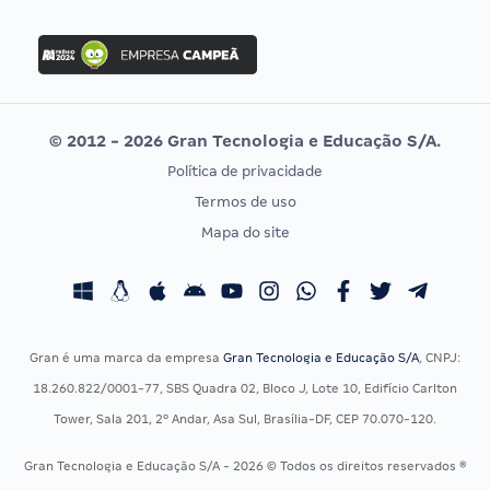
Concurso Nacional Unificado
FGV
Concurso Ibama
Idecan
Concurso MPU
Selecon
Editais publicados
Uniase
© 2012 - 2026 Gran Tecnologia e Educação S/A.
Vunesp
Política de privacidade
CONCURSOS POR PROFISSÃO
EXAME DE ORDEM
Termos de uso
Concursos Administrativos
OAB
Mapa do site
Concursos Educação
Prova OAB
Concursos Fiscais
Calendário OAB
Concursos Jurídicos
Questões OAB
Concursos Militares
Recursos OAB
Gran é uma marca da empresa
Gran Tecnologia e Educação S/A
, CNPJ:
Concursos Policiais
Exame de Ordem
18.260.822/0001-77, SBS Quadra 02, Bloco J, Lote 10, Edifício Carlton
Concursos Saúde
Tower, Sala 201, 2º Andar, Asa Sul, Brasília-DF, CEP 70.070-120.
Concursos Tribunais
Gran Tecnologia e Educação S/A - 2026 © Todos os direitos reservados ®
Residência Multiprofissional