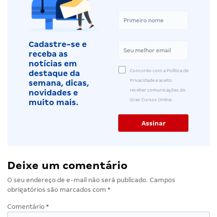
Cadastre-se e
receba as
notícias em
Concordo com a Política de
destaque da
Privacidade e aceito
semana, dicas,
receber comunicações do
novidades e
Gran Cursos Online.
muito mais.
Deixe um comentário
O seu endereço de e-mail não será publicado.
Campos
obrigatórios são marcados com
*
Comentário
*