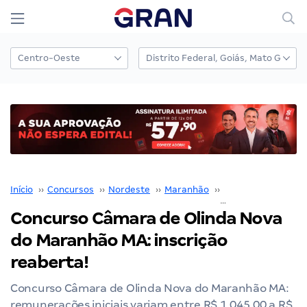
Início
››
Concursos
››
Nordeste
››
Maranhão
››
São Luís
››
Concurso Câmara de Olinda Nova
do Maranhão MA: inscrição
reaberta!
Concurso Câmara de Olinda Nova do Maranhão MA:
remunerações iniciais variam entre R$ 1.045,00 a R$