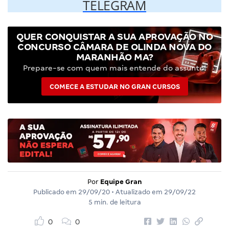
TELEGRAM
QUER CONQUISTAR A SUA APROVAÇÃO NO
CONCURSO CÂMARA DE OLINDA NOVA DO
MARANHÃO MA?
Prepare-se com quem mais entende do assunto!
COMECE A ESTUDAR NO GRAN CURSOS
Por
Equipe Gran
Publicado em
29/09/20
• Atualizado em
29/09/22
5 min. de leitura
0
0