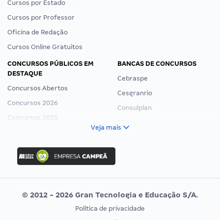
Cursos por Estado
Cursos por Professor
Oficina de Redação
Cursos Online Gratuitos
CONCURSOS PÚBLICOS EM
BANCAS DE CONCURSOS
DESTAQUE
Cebraspe
Concursos Abertos
Cesgranrio
Concursos 2026
Consulplan
Concursos 2025
FCC
Veja mais
Concurso Nacional Unificado
FGV
Concurso Ibama
Idecan
Concurso MPU
Selecon
Editais publicados
Uniase
© 2012 - 2026 Gran Tecnologia e Educação S/A.
Vunesp
Política de privacidade
CONCURSOS POR PROFISSÃO
EXAME DE ORDEM