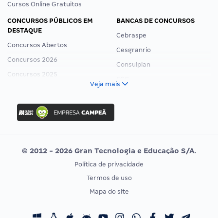
Cursos Online Gratuitos
CONCURSOS PÚBLICOS EM
BANCAS DE CONCURSOS
DESTAQUE
Cebraspe
Concursos Abertos
Cesgranrio
Concursos 2026
Consulplan
Concursos 2025
FCC
Veja mais
Concurso Nacional Unificado
FGV
Concurso Ibama
Idecan
Concurso MPU
Selecon
Editais publicados
Uniase
© 2012 - 2026 Gran Tecnologia e Educação S/A.
Vunesp
Política de privacidade
CONCURSOS POR PROFISSÃO
EXAME DE ORDEM
Termos de uso
Concursos Administrativos
OAB
Mapa do site
Concursos Educação
Prova OAB
Concursos Fiscais
Calendário OAB