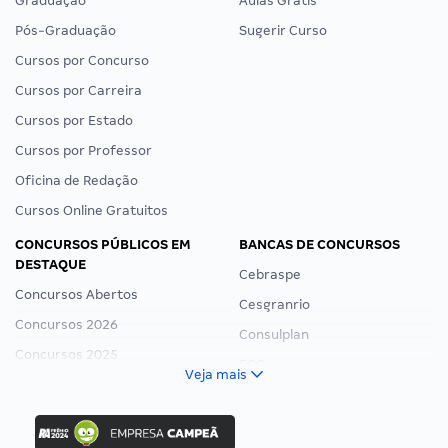
Graduação
Aulas Grátis
Pós-Graduação
Sugerir Curso
Cursos por Concurso
Cursos por Carreira
Cursos por Estado
Cursos por Professor
Oficina de Redação
Cursos Online Gratuitos
CONCURSOS PÚBLICOS EM
BANCAS DE CONCURSOS
DESTAQUE
Cebraspe
Concursos Abertos
Cesgranrio
Concursos 2026
Consulplan
Concursos 2025
FCC
Veja mais
Concurso Nacional Unificado
FGV
Concurso Ibama
Idecan
Concurso MPU