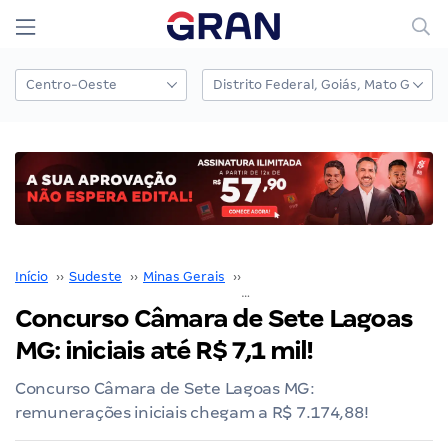
Início
››
Sudeste
››
Minas Gerais
››
Belo Horizonte
››
Concurso Câmara de Sete Lagoas MG: in
Concurso Câmara de Sete Lagoas
MG: iniciais até R$ 7,1 mil!
Concurso Câmara de Sete Lagoas MG:
remunerações iniciais chegam a R$ 7.174,88!