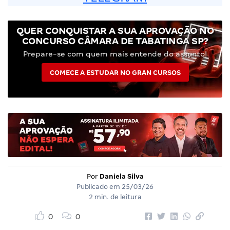
QUER CONQUISTAR A SUA APROVAÇÃO NO
CONCURSO CÂMARA DE TABATINGA SP?
Prepare-se com quem mais entende do assunto!
COMECE A ESTUDAR NO GRAN CURSOS
Por
Daniela Silva
Publicado em
25/03/26
2 min. de leitura
0
0