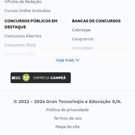
Oficina de Redação
Cursos Online Gratuitos
CONCURSOS PÚBLICOS EM
BANCAS DE CONCURSOS
DESTAQUE
Cebraspe
Concursos Abertos
Cesgranrio
Concursos 2026
Consulplan
Concursos 2025
FCC
Veja mais
Concurso Nacional Unificado
FGV
Concurso Ibama
Idecan
Concurso MPU
Selecon
Editais publicados
Uniase
© 2012 - 2026 Gran Tecnologia e Educação S/A.
Vunesp
Política de privacidade
CONCURSOS POR PROFISSÃO
EXAME DE ORDEM
Termos de uso
Concursos Administrativos
OAB
Mapa do site
Concursos Educação
Prova OAB