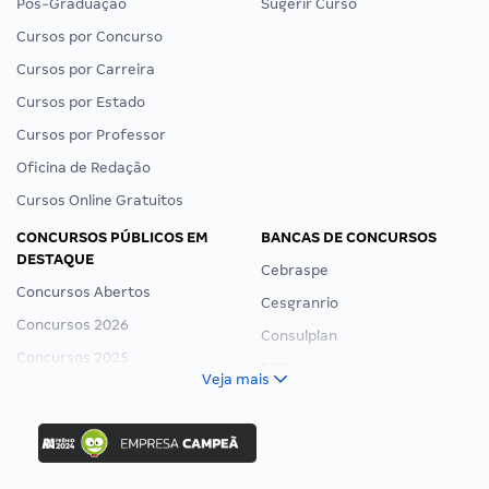
Pós-Graduação
Sugerir Curso
Cursos por Concurso
Cursos por Carreira
Cursos por Estado
Cursos por Professor
Oficina de Redação
Cursos Online Gratuitos
CONCURSOS PÚBLICOS EM
BANCAS DE CONCURSOS
DESTAQUE
Cebraspe
Concursos Abertos
Cesgranrio
Concursos 2026
Consulplan
Concursos 2025
FCC
Veja mais
Concurso Nacional Unificado
FGV
Concurso Ibama
Idecan
Concurso MPU
Selecon
Editais publicados