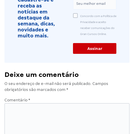
receba as
notícias em
Concordo com a Política de
destaque da
Privacidade e aceito
semana, dicas,
receber comunicações do
novidades e
Gran Cursos Online.
muito mais.
Deixe um comentário
O seu endereço de e-mail não será publicado.
Campos
obrigatórios são marcados com
*
Comentário
*