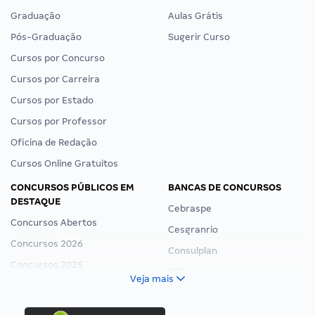
Graduação
Aulas Grátis
Pós-Graduação
Sugerir Curso
Cursos por Concurso
Cursos por Carreira
Cursos por Estado
Cursos por Professor
Oficina de Redação
Cursos Online Gratuitos
CONCURSOS PÚBLICOS EM
BANCAS DE CONCURSOS
DESTAQUE
Cebraspe
Concursos Abertos
Cesgranrio
Concursos 2026
Consulplan
Concursos 2025
FCC
Veja mais
Concurso Nacional Unificado
FGV
Concurso Ibama
Idecan