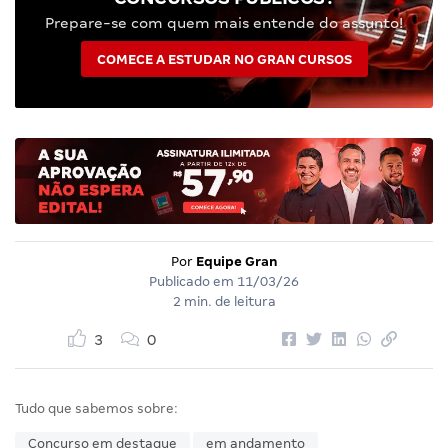
Prepare-se com quem mais entende do assunto!
COMECE A ESTUDAR NO GRAN CURSOS
Por
Equipe Gran
Publicado em
11/03/26
2 min. de leitura
3
0
Tudo que sabemos sobre:
Concurso em destaque
em andamento