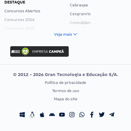
DESTAQUE
Cebraspe
Concursos Abertos
Cesgranrio
Concursos 2026
Consulplan
Concursos 2025
FCC
Veja mais
Concurso Nacional Unificado
FGV
Concurso Ibama
Idecan
Concurso MPU
Selecon
Editais publicados
Uniase
© 2012 - 2026 Gran Tecnologia e Educação S/A.
Vunesp
Política de privacidade
CONCURSOS POR PROFISSÃO
EXAME DE ORDEM
Termos de uso
Concursos Administrativos
OAB
Mapa do site
Concursos Educação
Prova OAB
Concursos Fiscais
Calendário OAB
Concursos Jurídicos
Questões OAB
Concursos Militares
Recursos OAB