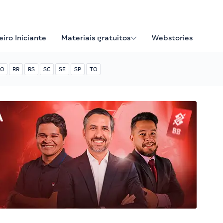
iro Iniciante
Materiais gratuitos
Webstories
O
RR
RS
SC
SE
SP
TO