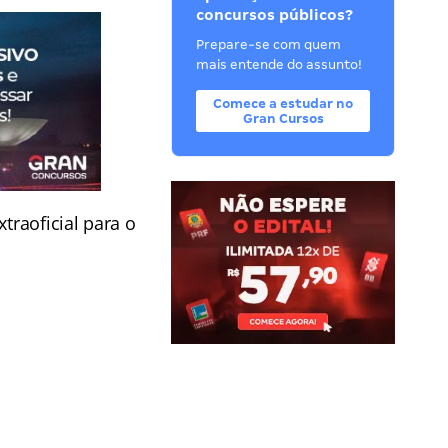
concursos públicos?
Prepare-se com quem
mais entende do assunto!
Comece a estudar no
Gran Cursos
traoficial para o