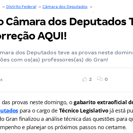
››
Distrito Federal
››
Câmara dos Deputados
››
Concurso Câmara d
o Câmara dos Deputados T
orreção AQUI!
mara dos Deputados teve as provas neste domin
tões com os(as) professores(as) do Gran!
2
0
26
o das provas neste domingo, o
gabarito extraoficial 
putados
para o cargo de
Técnico Legislativo
já está p
do Gran finalizou a análise técnica das questões para 
empenho e planejar os próximos passos no certame.