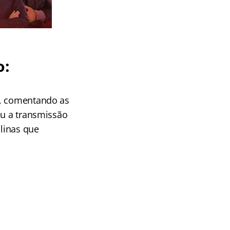
o:
l, comentando as
eu a transmissão
plinas que