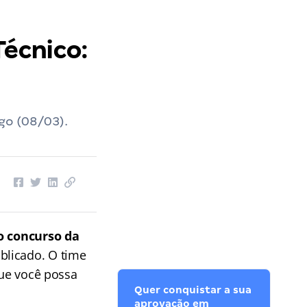
os Deputados
››
Gabarito Câmara dos Deputados Técnico: veja a correção AQUI!
écnico:
go (08/03).
do
concurso da
ublicado. O time
que você possa
Quer conquistar a sua
aprovação em