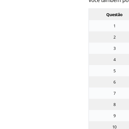
Você também pode
Questão
1
2
3
4
5
6
7
8
9
10