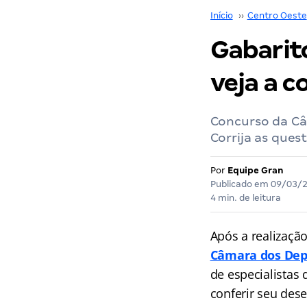
Início
››
Centro Oeste
Gabarit
veja a c
Concurso da Câ
Corrija as ques
Por
Equipe Gran
Publicado em
09/03/
4 min. de leitura
Após a realizaçã
Câmara dos De
de especialistas 
conferir seu des