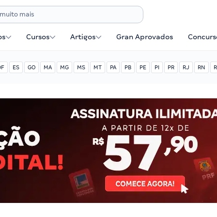
os
Cursos
Artigos
Gran Aprovados
Concurse
DF
ES
GO
MA
MG
MS
MT
PA
PB
PE
PI
PR
RJ
RN
R