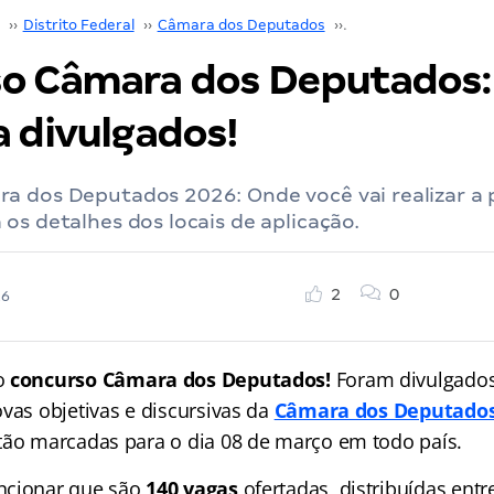
››
Distrito Federal
››
Câmara dos Deputados
››
Concurso Câmara d
o Câmara dos Deputados: 
a divulgados!
a dos Deputados 2026: Onde você vai realizar a 
os detalhes dos locais de aplicação.
2
0
26
o
concurso Câmara dos Deputados!
Foram divulgados
vas objetivas e discursivas da
Câmara dos Deputado
tão marcadas para o dia 08 de março em todo país.
ncionar que são
140 vagas
ofertadas, distribuídas entr