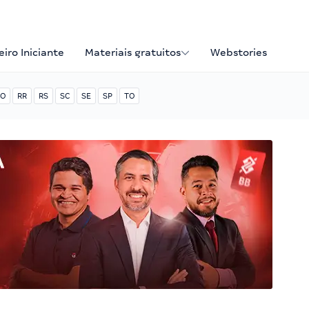
iro Iniciante
Materiais gratuitos
Webstories
O
RR
RS
SC
SE
SP
TO