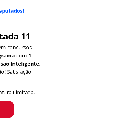
eputados
!
tada 11
 em concursos
grama com 1
isão Inteligente
.
o! Satisfação
tura Ilimitada.