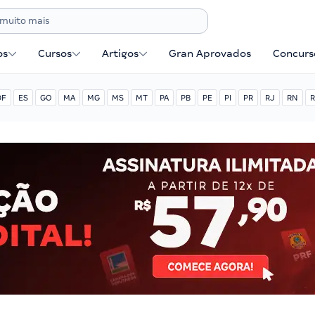
os
Cursos
Artigos
Gran Aprovados
Concurse
DF
ES
GO
MA
MG
MS
MT
PA
PB
PE
PI
PR
RJ
RN
R