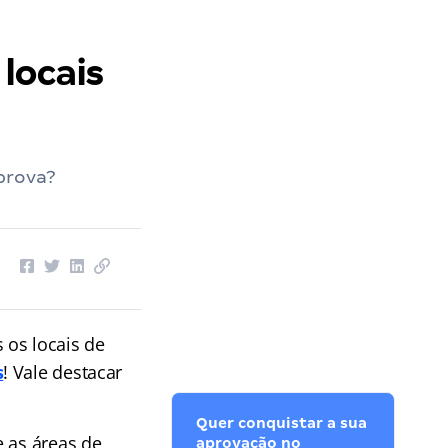
os Deputados
››
Concurso Câmara dos Deputados: locais de prova divulgados!
locais
prova?
 os locais de
s
! Vale destacar
Quer conquistar a sua
e as áreas de
aprovação no