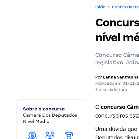
Início
››
Centro Oeste
Concurs
nível m
Concurso Câmar
legislativo. Sai
Por
Lanna Sant'Anna
Publicado em
01/11/
1 min. de leitura
O
concurso Câm
Sobre o concurso
concurseiros est
Camara Dos Deputados
Nivel Medio
Uma dúvida que 
Deputados divulg