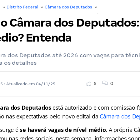
››
Distrito Federal
››
Câmara dos Deputados
››
Concurso Câmara d
o Câmara dos Deputados: 
édio? Entenda
a dos Deputados até 2026 com vagas para técnic
ba os detalhes
5
0
25
• Atualizado em
04/11/25
ara dos Deputados
está autorizado e com comissão 
ão nas expectativas pelo novo edital da
Câmara dos De
surge é
se haverá vagas de nível médio
. A própria 
ou nas redes sociais, nesta semana, informações sobr