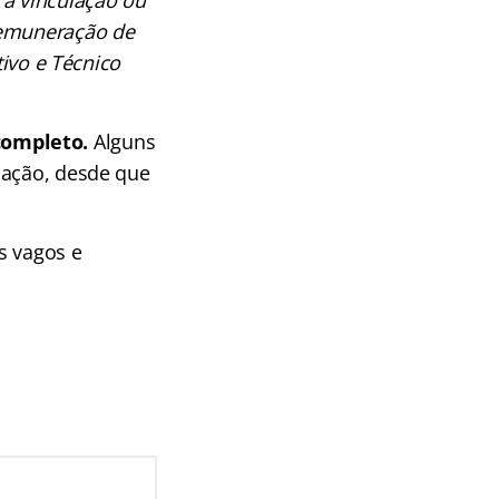
remuneração de
tivo e Técnico
completo.
Alguns
uação, desde que
s vagos e