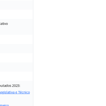
lativo
putados 2023:
egislativa e Técnico
rmeiro,