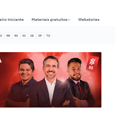
iro Iniciante
Materiais gratuitos
Webstories
O
RR
RS
SC
SE
SP
TO