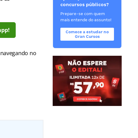
concursos públicos?
Prepare-se com quem
mais entende do assunto!
app!
Comece a estudar no
Gran Cursos
s navegando no