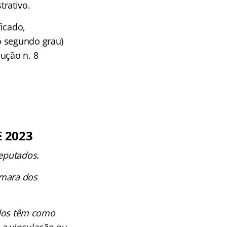
trativo.
ficado,
o segundo grau)
ução n. 8
 2023
Deputados.
Câmara dos
ados têm como
 a vinculação ou