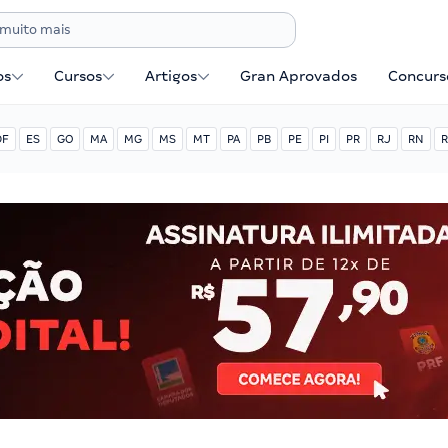
os
Cursos
Artigos
Gran Aprovados
Concurse
DF
ES
GO
MA
MG
MS
MT
PA
PB
PE
PI
PR
RJ
RN
R