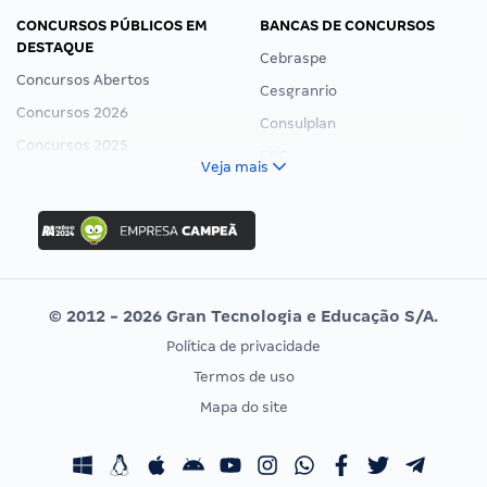
CONCURSOS PÚBLICOS EM
BANCAS DE CONCURSOS
DESTAQUE
Cebraspe
Concursos Abertos
Cesgranrio
Concursos 2026
Consulplan
Concursos 2025
FCC
Veja mais
Concurso Nacional Unificado
FGV
Concurso Ibama
Idecan
Concurso MPU
Selecon
Editais publicados
Uniase
© 2012 - 2026 Gran Tecnologia e Educação S/A.
Vunesp
Política de privacidade
CONCURSOS POR PROFISSÃO
EXAME DE ORDEM
Termos de uso
Concursos Administrativos
OAB
Mapa do site
Concursos Educação
Prova OAB
Concursos Fiscais
Calendário OAB
Concursos Jurídicos
Questões OAB