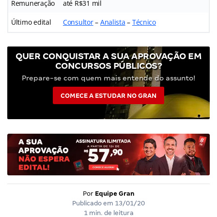
Remuneração
até R$31 mil
Último edital
Consultor
–
Analista
–
Técnico
QUER CONQUISTAR A SUA APROVAÇÃO EM
CONCURSOS PÚBLICOS?
Prepare-se com quem mais entende do assunto!
COMECE A ESTUDAR NO GRAN
Por
Equipe Gran
Publicado em
13/01/20
1 min. de leitura