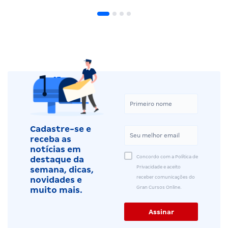
Cadastre-se e
receba as
notícias em
Concordo com a Política de
destaque da
Privacidade e aceito
semana, dicas,
receber comunicações do
novidades e
Gran Cursos Online.
muito mais.