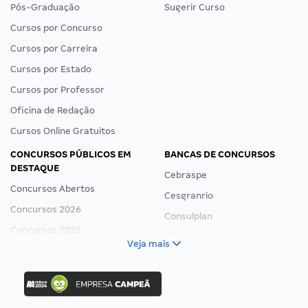
Pós-Graduação
Sugerir Curso
Cursos por Concurso
Cursos por Carreira
Cursos por Estado
Cursos por Professor
Oficina de Redação
Cursos Online Gratuitos
CONCURSOS PÚBLICOS EM
BANCAS DE CONCURSOS
DESTAQUE
Cebraspe
Concursos Abertos
Cesgranrio
Concursos 2026
Consulplan
Concursos 2025
FCC
Veja mais
Concurso Nacional Unificado
FGV
Concurso Ibama
Idecan
Concurso MPU
Selecon