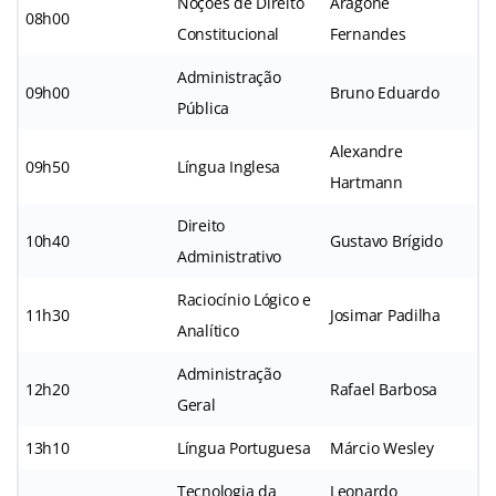
Noções de Direito
Aragonê
08h00
Constitucional
Fernandes
Administração
09h00
Bruno Eduardo
Pública
Alexandre
09h50
Língua Inglesa
Hartmann
Direito
10h40
Gustavo Brígido
Administrativo
Raciocínio Lógico e
11h30
Josimar Padilha
Analítico
Administração
12h20
Rafael Barbosa
Geral
13h10
Língua Portuguesa
Márcio Wesley
Tecnologia da
Leonardo