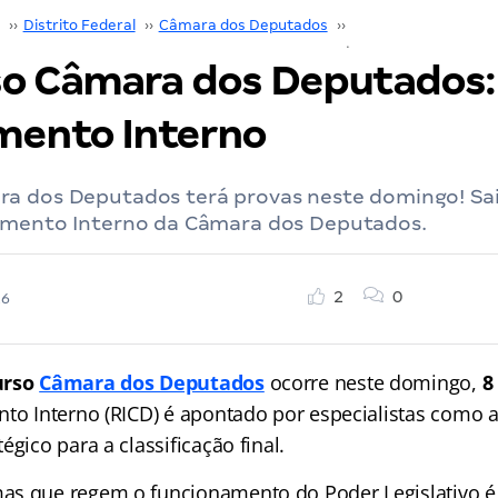
››
Distrito Federal
››
Câmara dos Deputados
››
Concurso Câmara d
o Câmara dos Deputados:
mento Interno
a dos Deputados terá provas neste domingo! Sa
imento Interno da Câmara dos Deputados.
2
0
26
urso
Câmara dos Deputados
ocorre neste domingo,
8
nto Interno (RICD) é apontado por especialistas como a
égico para a classificação final.
s que regem o funcionamento do Poder Legislativo é 