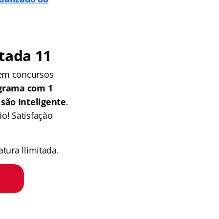
tada 11
 em concursos
grama com 1
isão Inteligente
.
o! Satisfação
tura Ilimitada.