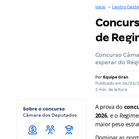
Início
››
Centro Oeste
Concurs
de Regi
Concurso Câmar
esperar do Reg
Por
Equipe Gran
Publicado em
06/03/
2 min. de leitura
A prova do
conc
Sobre o concurso
2026
, e o Regime
Câmara dos Deputados
maior peso estrat
Dominar as norma