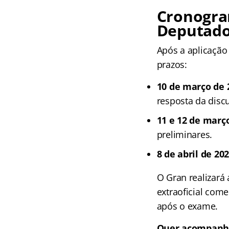
Cronogra
Deputad
Após a aplicação
prazos:
10 de março de 
resposta da discu
11 e 12 de març
preliminares.
8 de abril de 20
O Gran realizará
extraoficial com
após o exame.
Quer acompanh