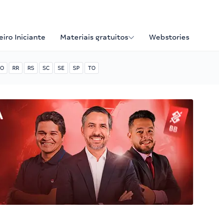
iro Iniciante
Materiais gratuitos
Webstories
O
RR
RS
SC
SE
SP
TO