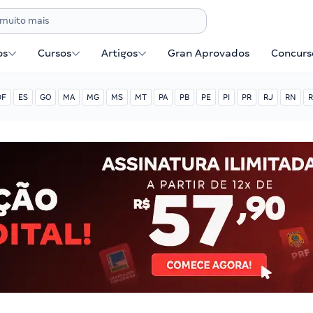
os
Cursos
Artigos
Gran Aprovados
Concurse
DF
ES
GO
MA
MG
MS
MT
PA
PB
PE
PI
PR
RJ
RN
R