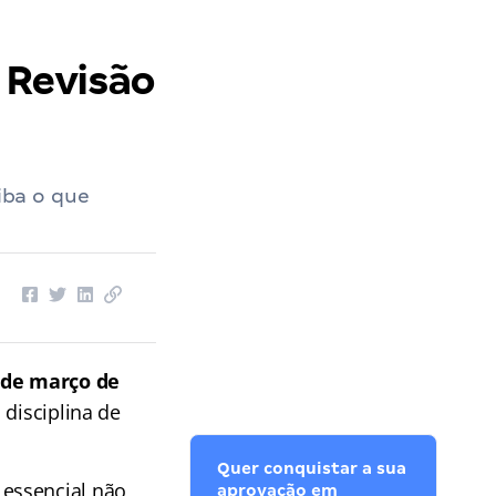
os Deputados
››
Concurso Câmara dos Deputados: Revisão de Regimento Interno
 Revisão
iba o que
 de março de
 disciplina de
Quer conquistar a sua
essencial não
aprovação em