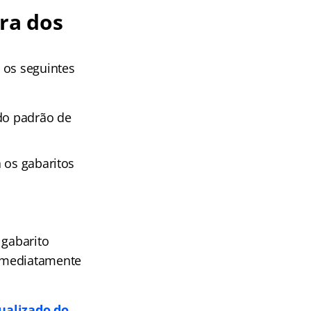
ra dos
 os seguintes
 do padrão de
a os gabaritos
 gabarito
 imediatamente
ualizado do