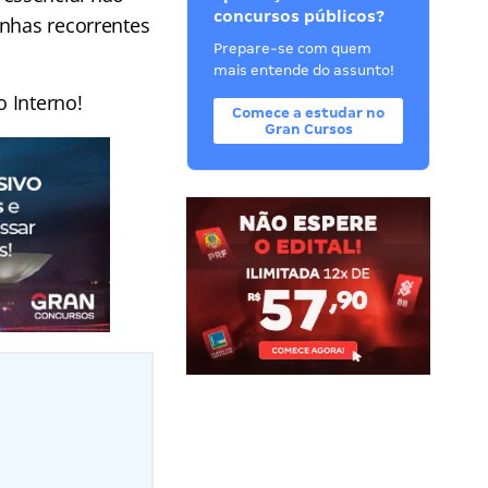
concursos públicos?
inhas recorrentes
Prepare-se com quem
mais entende do assunto!
o Interno!
Comece a estudar no
Gran Cursos