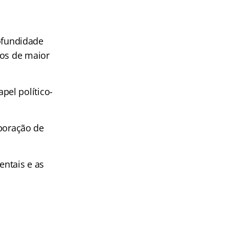
rofundidade
tos de maior
pel político-
boração de
entais e as