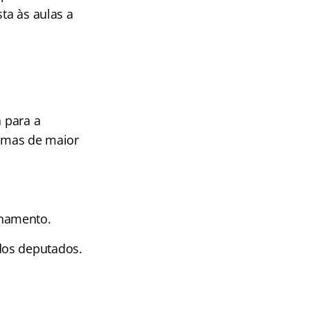
ta às aulas a
a para a
temas de maior
onamento.
 dos deputados.