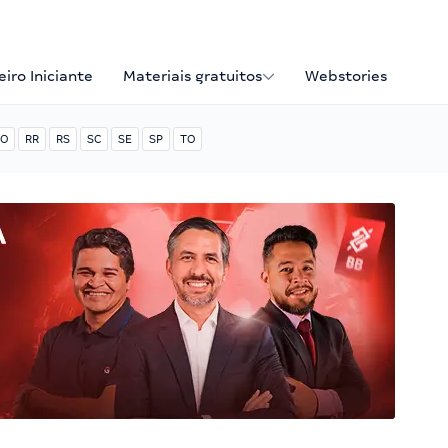
iro Iniciante
Materiais gratuitos
Webstories
O
RR
RS
SC
SE
SP
TO