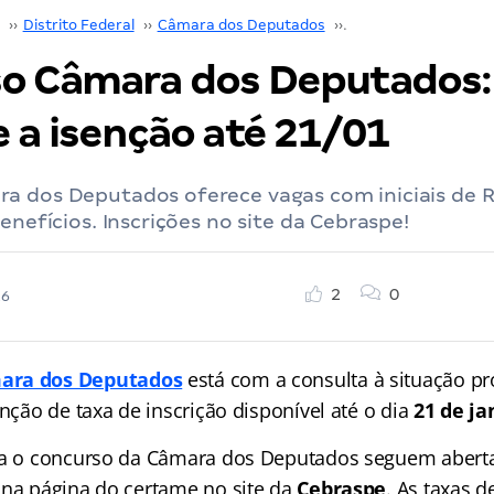
››
Distrito Federal
››
Câmara dos Deputados
››
Concurso Câmara d
o Câmara dos Deputados:
 a isenção até 21/01
a dos Deputados oferece vagas com iniciais de R
enefícios. Inscrições no site da Cebraspe!
2
0
26
ara dos Deputados
está com a consulta à situação pr
enção de taxa de inscrição disponível até o dia
21 de ja
ra o concurso da Câmara dos Deputados seguem aberta
 na página do certame no site da
Cebraspe
. As taxas d