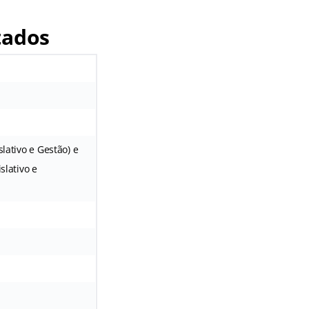
tados
slativo e Gestão) e
slativo e