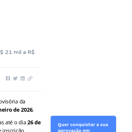
os Deputados
››
Concurso Câmara dos Deputados: consulte a isenção até 21/01
$ 21 mil a R$
ovisória da
neiro de 2026
.
s até o dia
26 de
Quer conquistar a sua
e inscrição
aprovação em