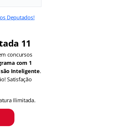
dos Deputados!
tada 11
 em concursos
grama com 1
isão Inteligente
.
o! Satisfação
tura Ilimitada.