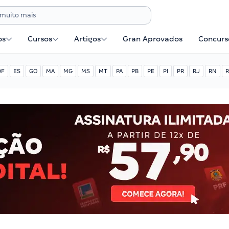
os
Cursos
Artigos
Gran Aprovados
Concurse
DF
ES
GO
MA
MG
MS
MT
PA
PB
PE
PI
PR
RJ
RN
R