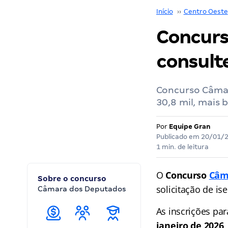
Início
››
Centro Oeste
Concurs
consulte
Concurso Câmar
30,8 mil, mais b
Por
Equipe Gran
Publicado em
20/01/
1 min. de leitura
O
Concurso
Câm
Sobre o concurso
solicitação de is
Câmara dos Deputados
As inscrições pa
janeiro de 2026
,