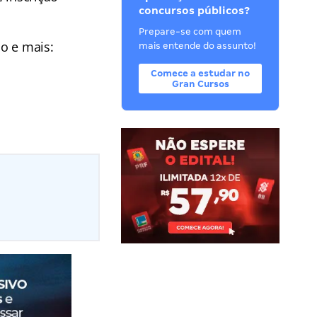
concursos públicos?
Prepare-se com quem
ão e mais:
mais entende do assunto!
Comece a estudar no
Gran Cursos