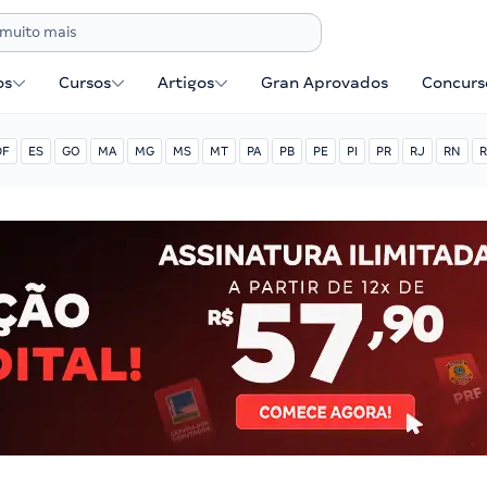
os
Cursos
Artigos
Gran Aprovados
Concurse
DF
ES
GO
MA
MG
MS
MT
PA
PB
PE
PI
PR
RJ
RN
R