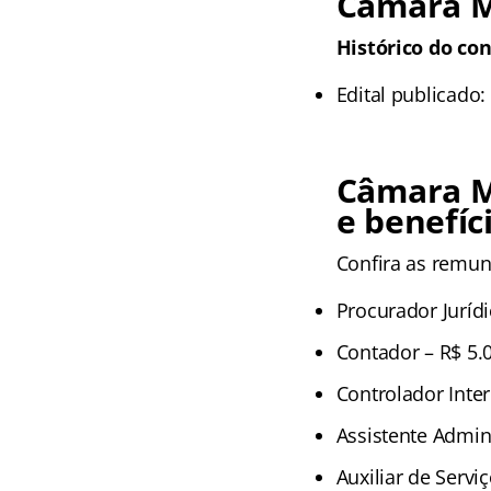
Câmara Mu
Histórico do con
Edital publicado:
Câmara M
e benefíc
Confira as remun
Procurador Jurídi
Contador – R$ 5.
Controlador Inter
Assistente Admini
Auxiliar de Servi