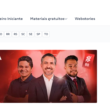
iro Iniciante
Materiais gratuitos
Webstories
O
RR
RS
SC
SE
SP
TO