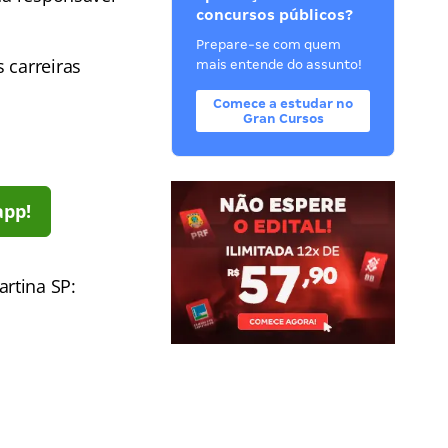
concursos públicos?
Prepare-se com quem
s carreiras
mais entende do assunto!
Comece a estudar no
Gran Cursos
app!
rtina SP: