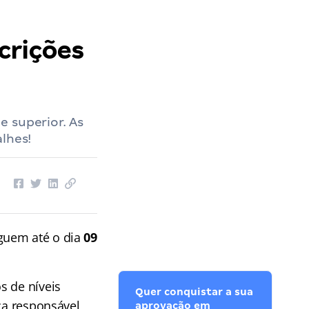
crições
 superior. As
lhes!
eguem até o dia
09
s de níveis
Quer conquistar a sua
ca responsável
aprovação em