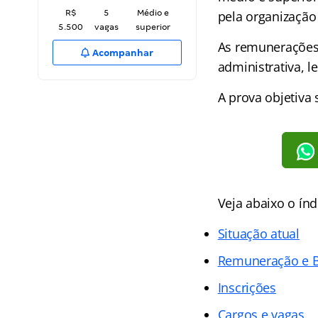
R$
5
Médio e
pela organização
5.500
vagas
superior
As remunerações
Acompanhar
administrativa, le
A prova objetiva 
Veja abaixo o
índ
Situação atual
Remuneração e B
Inscrições
Cargos e vagas