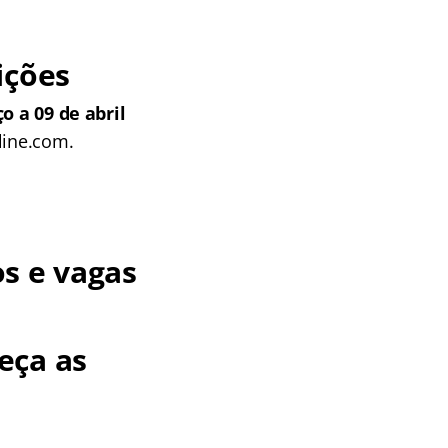
ições
o a 09 de abril
line.com.
s e vagas
eça as