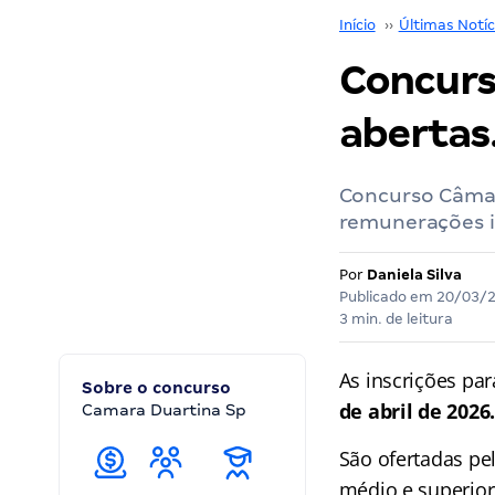
Início
››
Últimas Notíc
Concurs
abertas.
Concurso Câmara
remunerações in
Por
Daniela Silva
Publicado em
20/03/
3 min. de leitura
As inscrições pa
Sobre o concurso
de abril de 2026
Camara Duartina Sp
São ofertadas pe
médio e superior.