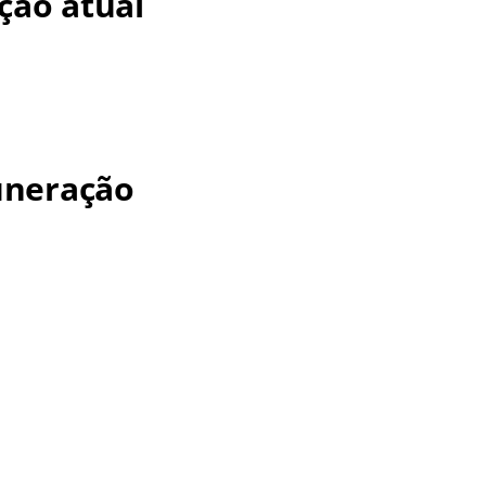
ção atual
uneração