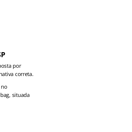
SP
posta por
ativa correta.
, no
bag, situada