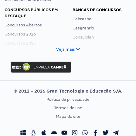
CONCURSOS PÚBLICOS EM
BANCAS DE CONCURSOS
DESTAQUE
Cebraspe
Concursos Abertos
Cesgranrio
Concursos 2026
Consulplan
Concursos 2025
FCC
Veja mais
Concurso Nacional Unificado
FGV
Concurso Ibama
Idecan
Concurso MPU
Selecon
Editais publicados
Uniase
© 2012 - 2026 Gran Tecnologia e Educação S/A.
Vunesp
Política de privacidade
CONCURSOS POR PROFISSÃO
EXAME DE ORDEM
Termos de uso
Concursos Administrativos
OAB
Mapa do site
Concursos Educação
Prova OAB
Concursos Fiscais
Calendário OAB