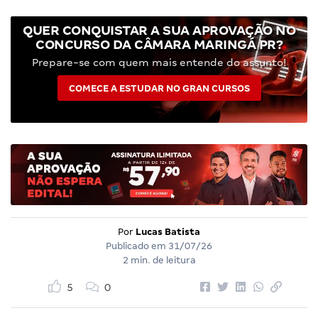
QUER CONQUISTAR A SUA APROVAÇÃO NO
CONCURSO DA CÂMARA MARINGÁ PR?
Prepare-se com quem mais entende do assunto!
COMECE A ESTUDAR NO GRAN CURSOS
Por
Lucas Batista
Publicado em
31/07/26
2 min. de leitura
5
0