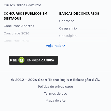
Cursos Online Gratuitos
CONCURSOS PÚBLICOS EM
BANCAS DE CONCURSOS
DESTAQUE
Cebraspe
Concursos Abertos
Cesgranrio
Concursos 2026
Consulplan
Concursos 2025
FCC
Veja mais
Concurso Nacional Unificado
FGV
Concurso Ibama
Idecan
Concurso MPU
Selecon
Editais publicados
Uniase
© 2012 - 2026 Gran Tecnologia e Educação S/A.
Vunesp
Política de privacidade
CONCURSOS POR PROFISSÃO
EXAME DE ORDEM
Termos de uso
Concursos Administrativos
OAB
Mapa do site
Concursos Educação
Prova OAB