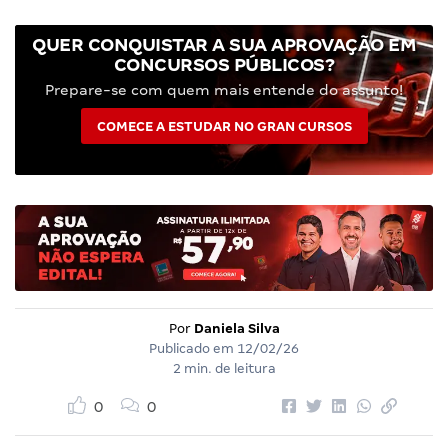
QUER CONQUISTAR A SUA APROVAÇÃO EM
CONCURSOS PÚBLICOS?
Prepare-se com quem mais entende do assunto!
COMECE A ESTUDAR NO GRAN CURSOS
Por
Daniela Silva
Publicado em
12/02/26
2 min. de leitura
0
0