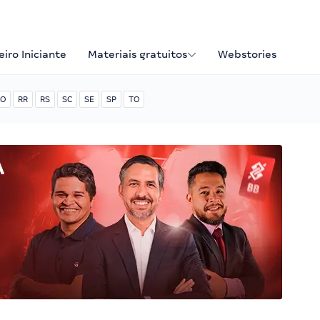
iro Iniciante
Materiais gratuitos
Webstories
O
RR
RS
SC
SE
SP
TO