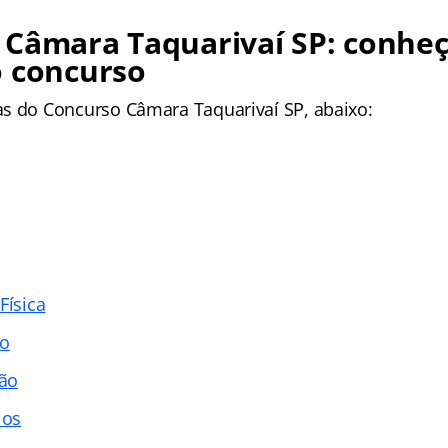
 Câmara Taquarivaí SP: conheç
o concurso
as
do Concurso Câmara Taquarivaí SP, abaixo:
Física
co
ão
los