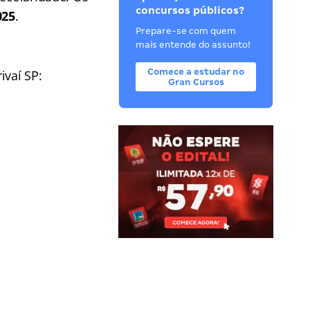
concursos públicos?
025
.
Prepare-se com quem
mais entende do assunto!
Comece a estudar no
vaí SP:
Gran Cursos