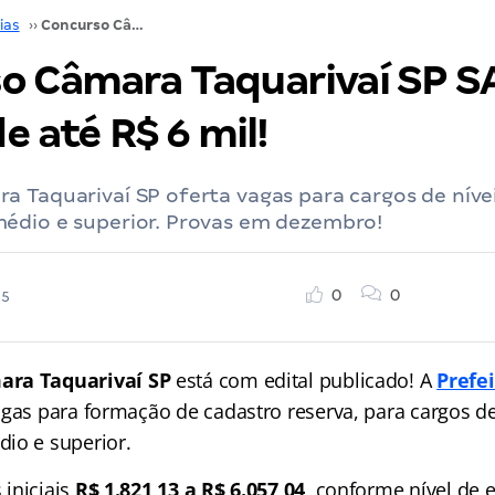
ias
››
Concurso Câmara Taquarivaí SP SAIU: iniciais de até R$ 6 mil!
o Câmara Taquarivaí SP S
de até R$ 6 mil!
 Taquarivaí SP oferta vagas para cargos de níve
édio e superior. Provas em dezembro!
0
0
25
ara Taquarivaí SP
está com edital publicado! A
Prefe
agas para formação de cadastro reserva, para cargos de
io e superior.
iniciais
R$ 1.821,13 a R$ 6.057,04
, conforme nível de 