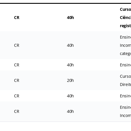
Curso
CR
40h
Ciênc
regis
Ensin
CR
40h
Incom
categ
CR
40h
Ensin
Curso
CR
20h
Direi
CR
40h
Ensin
Ensin
CR
40h
Incom