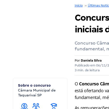
Início
››
Últimas Notíc
Concurs
iniciais 
Concurso Câmara
fundamental, m
Por
Daniela Silva
Publicado em
06/11/
3 min. de leitura
O
Concurso Câm
Sobre o concurso
está ofertando v
Câmara Municipal de
Taquarivaí SP
fundamental, méd
As remunerações 