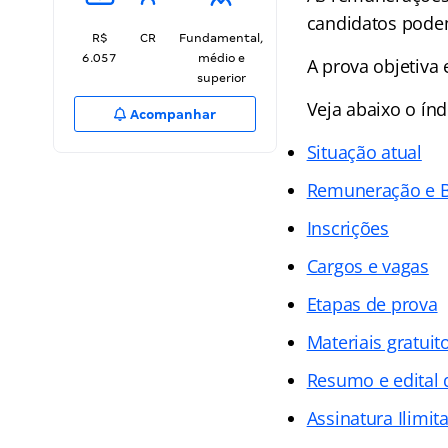
candidatos podem
R$
CR
Fundamental,
6.057
médio e
A prova objetiva
superior
Veja abaixo o
índ
Acompanhar
Situação atual
Remuneração e B
Inscrições
Cargos e vagas
Etapas de prova
Materiais gratuit
Resumo e edital 
Assinatura Ilimit