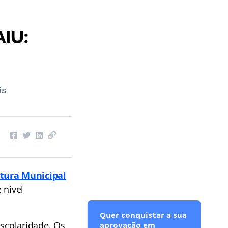
AIU:
is
itura Municipal
 nível
Quer conquistar a sua
escolaridade. Os
aprovação em