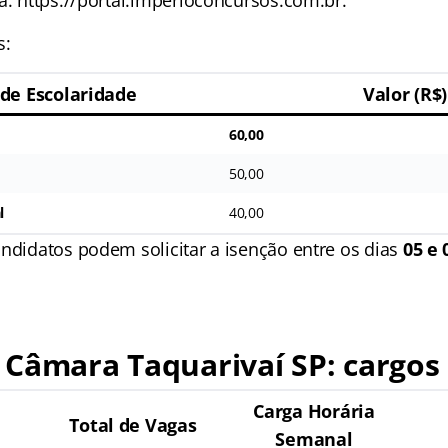
a: https://portal.imperioconcursos.com.br.
s:
 de Escolaridade
Valor (R$)
60,00
50,00
l
40,00
andidatos podem solicitar a isenção entre os dias
05 e
Câmara Taquarivaí SP: cargos 
Carga Horária
Total de Vagas
Semanal