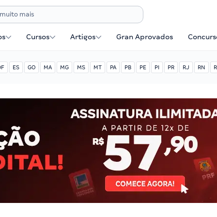
os
Cursos
Artigos
Gran Aprovados
Concurse
DF
ES
GO
MA
MG
MS
MT
PA
PB
PE
PI
PR
RJ
RN
R