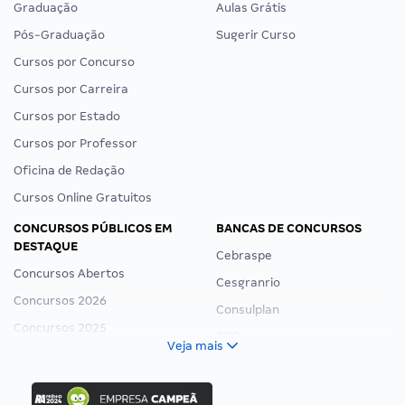
Graduação
Aulas Grátis
Pós-Graduação
Sugerir Curso
Cursos por Concurso
Cursos por Carreira
Cursos por Estado
Cursos por Professor
Oficina de Redação
Cursos Online Gratuitos
CONCURSOS PÚBLICOS EM
BANCAS DE CONCURSOS
DESTAQUE
Cebraspe
Concursos Abertos
Cesgranrio
Concursos 2026
Consulplan
Concursos 2025
FCC
Veja mais
Concurso Nacional Unificado
FGV
Concurso Ibama
Idecan