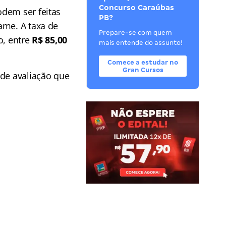
Concurso Caraúbas
dem ser feitas
PB?
ame. A taxa de
Prepare-se com quem
o, entre
R$ 85,00
mais entende do assunto!
Comece a estudar no
Gran Cursos
de avaliação que