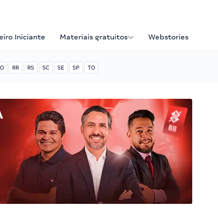
iro Iniciante
Materiais gratuitos
Webstories
O
RR
RS
SC
SE
SP
TO