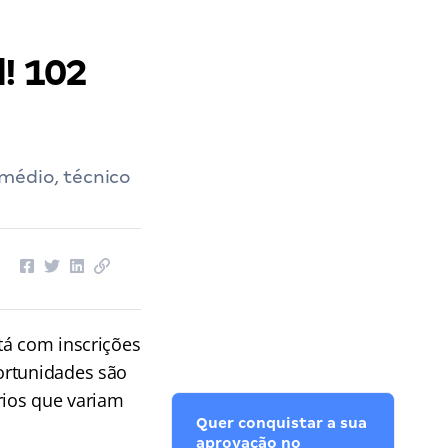
! 102
médio, técnico
stá com inscrições
ortunidades são
rios que variam
Quer conquistar a sua
aprovação no