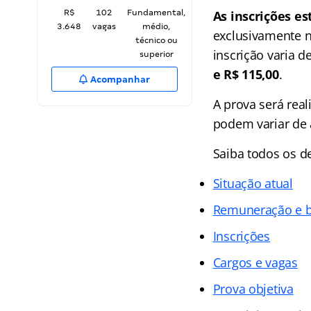
R$
102
Fundamental,
As inscrições es
3.648
vagas
médio,
exclusivamente n
técnico ou
inscrição varia 
superior
e R$ 115,00
.
Acompanhar
A prova será real
podem variar de 
Saiba todos os d
Situação atual
Remuneração e b
Inscrições
Cargos e vagas
Prova objetiva