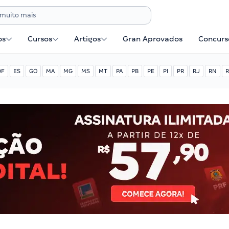
os
Cursos
Artigos
Gran Aprovados
Concurse
DF
ES
GO
MA
MG
MS
MT
PA
PB
PE
PI
PR
RJ
RN
R