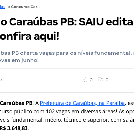
ias
››
Concurso Caraúbas PB: SAIU edital! 102 vagas! Confira aqui!
o Caraúbas PB: SAIU edital
onfira aqui!
bas PB oferta vagas para os níveis fundamental, 
ovas em junho!
0
0
24
 Caraúbas PB
! A
Prefeitura de Caraúbas, na Paraíba
, e
curso público com 102 vagas em diversas áreas! As op
íveis fundamental, médio, técnico e superior, com salá
 R$ 3.648,83
.