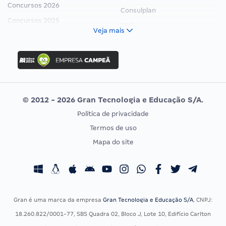
Concursos 2026
Consulplan
Concursos 2025
FCC
Veja mais
Concurso Nacional Unificado
FGV
Concurso Ibama
Idecan
Concurso MPU
Selecon
Editais publicados
Uniase
© 2012 - 2026 Gran Tecnologia e Educação S/A.
Vunesp
Política de privacidade
CONCURSOS POR PROFISSÃO
EXAME DE ORDEM
Termos de uso
Concursos Administrativos
OAB
Mapa do site
Concursos Educação
Prova OAB
Concursos Fiscais
Calendário OAB
Concursos Jurídicos
Questões OAB
Concursos Militares
Recursos OAB
Gran é uma marca da empresa
Gran Tecnologia e Educação S/A
, CNPJ:
Concursos Policiais
Exame de Ordem
18.260.822/0001-77, SBS Quadra 02, Bloco J, Lote 10, Edifício Carlton
Concursos Saúde