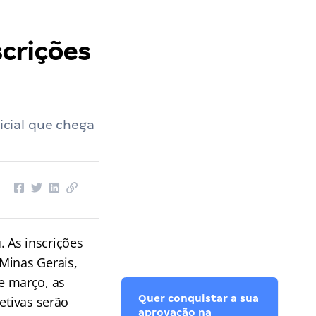
Carmo do Cajuru MG
››
Concurso Carmo do Cajuru MG: inscrições prorrogadas. VEJA!
crições
cial que chega
u
. As inscrições
 Minas Gerais,
e março, as
Quer conquistar a sua
etivas serão
aprovação na