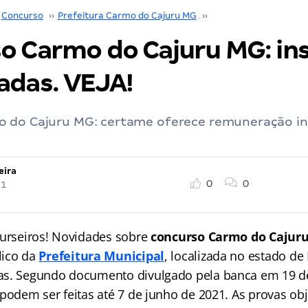
Concurso
››
Prefeitura Carmo do Cajuru MG
››
Concurso Prefeitura 
o Carmo do Cajuru MG: ins
adas. VEJA!
 do Cajuru MG: certame oferece remuneração ini
eira
0
0
21
curseiros! Novidades sobre
concurso Carmo do Cajur
lico da
Prefeitura Municipal
, localizada no estado de
as. Segundo documento divulgado pela banca em 19 d
podem ser feitas até 7 de junho de 2021. As provas obj