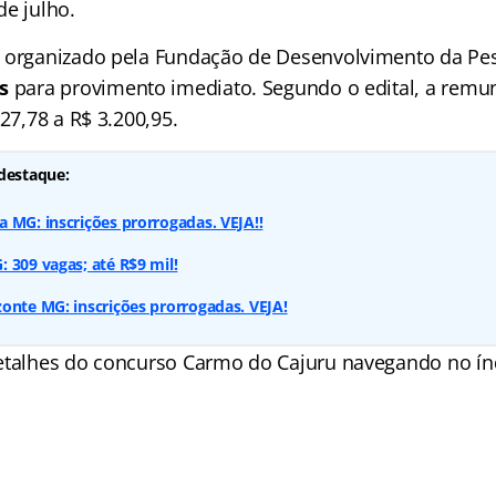
de julho.
 organizado pela Fundação de Desenvolvimento da Pe
as
para provimento imediato. Segundo o edital, a remun
127,78 a R$ 3.200,95.
destaque:
 MG: inscrições prorrogadas. VEJA!!
 309 vagas; até R$9 mil!
onte MG: inscrições prorrogadas. VEJA!
detalhes do concurso Carmo do Cajuru navegando no
ín