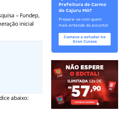
Prefeitura de Carmo
do Cajuru MG?
squisa – Fundep,
Prepare-se com quem
eração inicial
mais entende do assunto!
Comece a estudar no
Gran Cursos
dice abaixo: