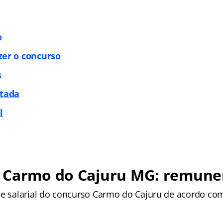
o
zer o concurso
s
itada
l
 Carmo do Cajuru MG: remune
se salarial do concurso Carmo do Cajuru de acordo com