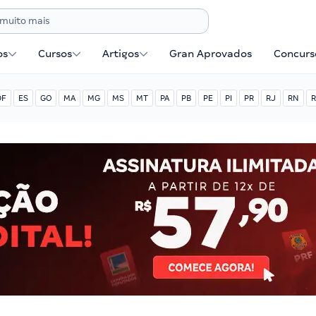
os
Cursos
Artigos
Gran Aprovados
Concurse
DF
ES
GO
MA
MG
MS
MT
PA
PB
PE
PI
PR
RJ
RN
R