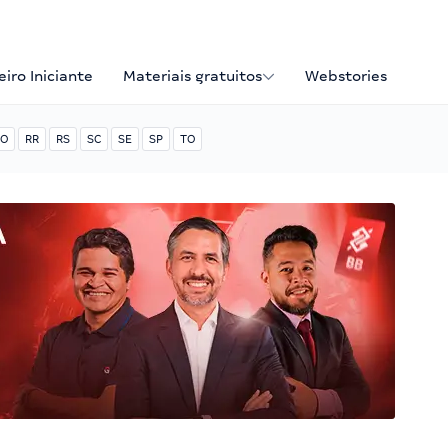
iro Iniciante
Materiais gratuitos
Webstories
O
RR
RS
SC
SE
SP
TO