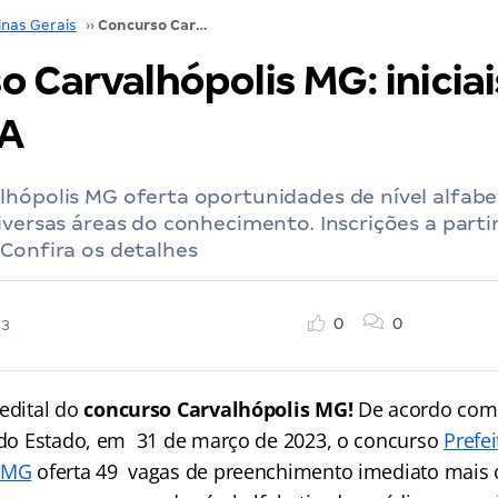
inas Gerais
››
Concurso Carvalhópolis MG: iniciais de 4 mil! VEJA
 Carvalhópolis MG: iniciai
JA
lhópolis MG oferta oportunidades de nível alfabe
iversas áreas do conhecimento. Inscrições a parti
Confira os detalhes
0
0
23
 edital do
concurso Carvalhópolis MG!
De acordo com 
l do Estado, em 31 de março de 2023, o concurso
Prefe
s MG
oferta 49 vagas de preenchimento imediato mais