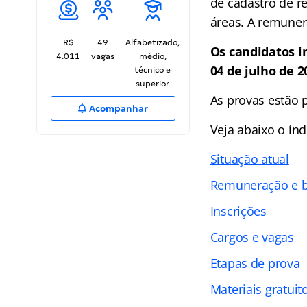
de cadastro de re
áreas. A remunera
R$
49
Alfabetizado,
Os candidatos i
4.011
vagas
médio,
04 de julho de 2
técnico e
superior
As provas estão 
Acompanhar
Veja abaixo o
índ
Situação atual
Remuneração e b
Inscrições
Cargos e vagas
Etapas de prova
Materiais gratuit