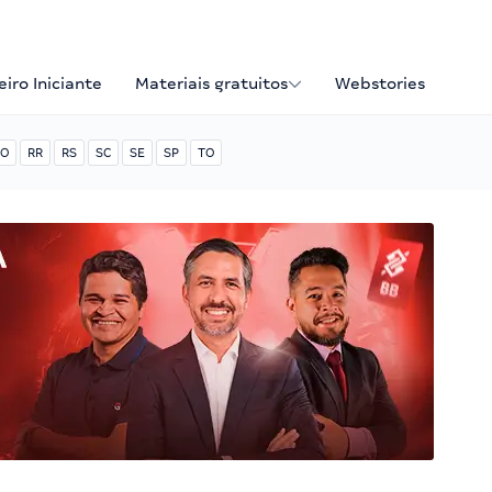
iro Iniciante
Materiais gratuitos
Webstories
O
RR
RS
SC
SE
SP
TO