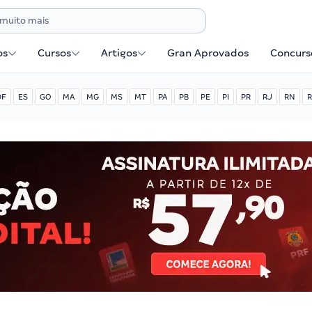
os
Cursos
Artigos
Gran Aprovados
Concurse
DF
ES
GO
MA
MG
MS
MT
PA
PB
PE
PI
PR
RJ
RN
R