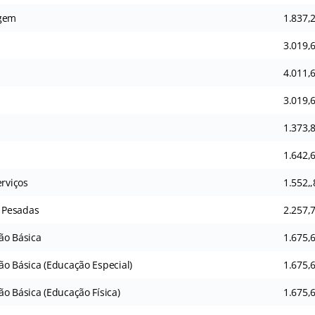
agem
1.837,
3.019,
4.011,
3.019,
1.373,
1.642,
erviços
1.552,,
 Pesadas
2.257,
ão Básica
1.675,
ão Básica (Educação Especial)
1.675,
o Básica (Educação Física)
1.675,