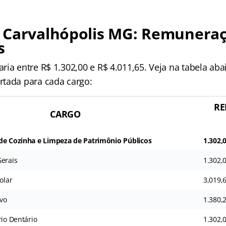
 Carvalhópolis MG: Remuneraç
s
ia entre R$ 1.302,00 e R$ 4.011,65. Veja na tabela aba
tada para cada cargo:
R
CARGO
de Cozinha e Limpeza de Patrimônio Públicos
1.302,
Gerais
1.302,
olar
3,019,
ivo
1.380,
rio Dentário
1.302,