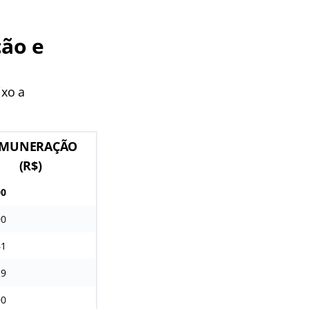
ão e
ixo a
EMUNERAÇÃO
(R$)
00
00
61
29
00