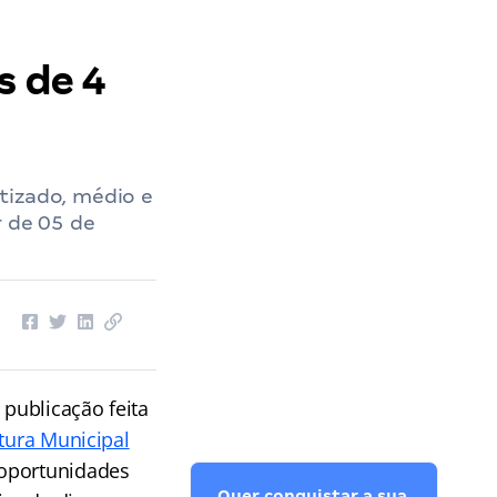
s de 4
tizado, médio e
r de 05 de
publicação feita
itura Municipal
 oportunidades
Quer conquistar a sua