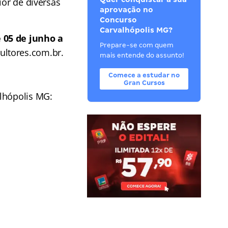
ior de diversas
aprovação no
Concurso
Carvalhópolis MG?
 05 de junho a
Prepare-se com quem
ltores.com.br.
mais entende do assunto!
Comece a estudar no
Gran Cursos
lhópolis MG: