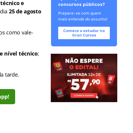
 técnico e
concursos públicos?
 dia
25 de agosto
Prepare-se com quem
mais entende do assunto!
Comece a estudar no
ios como vale-
Gran Cursos
e nível técnico
;
a tarde.
app!