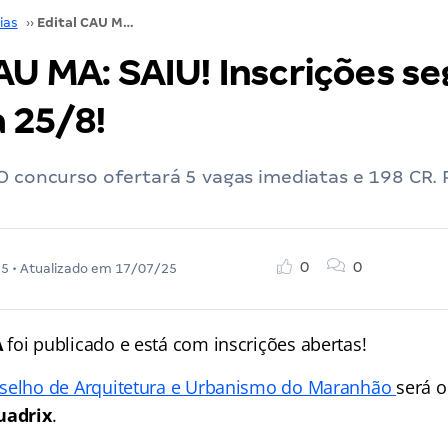
ias
››
Edital CAU MA: SAIU! Inscrições seguem até o dia 25/8!
CAU MA: SAIU! Inscrições 
a 25/8!
O concurso ofertará 5 vagas imediatas e 198 CR.
0
0
25
• Atualizado em
17/07/25
A
foi publicado e está com inscrições abertas!
selho de Arquitetura e Urbanismo do Maranhão
será 
uadrix
.