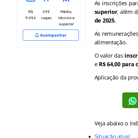
As inscrições par
superior
, além 
R$
195
Médio,
9.054
vagas
técnico e
de 2025
.
superior
As remunerações
Acompanhar
alimentação.
O valor das
insc
e
R$ 64,00 para 
Aplicação da prov
Veja abaixo o
índ
Situação atual