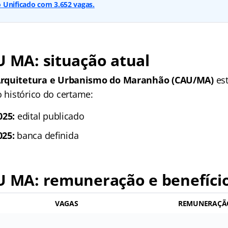
 Unificado com 3.652 vagas.
U MA: situação atual
Arquitetura e Urbanismo do Maranhão (CAU/MA)
es
o histórico do certame:
025:
edital publicado
025:
banca definida
U MA: remuneração e benefíci
VAGAS
REMUNERAÇÃ