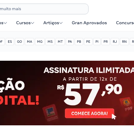
os
Cursos
Artigos
Gran Aprovados
Concurse
DF
ES
GO
MA
MG
MS
MT
PA
PB
PE
PI
PR
RJ
RN
R