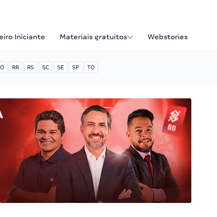
iro Iniciante
Materiais gratuitos
Webstories
O
RR
RS
SC
SE
SP
TO