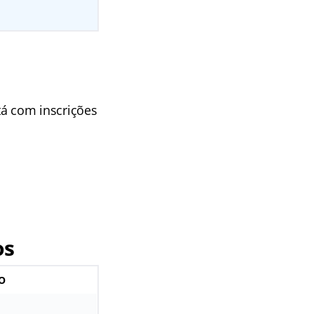
tá com inscrições
os
O