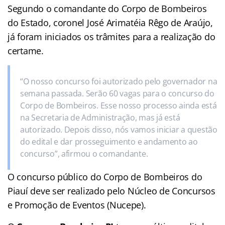
Segundo o comandante do Corpo de Bombeiros
do Estado, coronel José Arimatéia Rêgo de Araújo,
já foram iniciados os trâmites para a realização do
certame.
“O nosso concurso foi autorizado pelo governador na
semana passada. Serão 60 vagas para o concurso do
Corpo de Bombeiros. Esse nosso processo ainda está
na Secretaria de Administração, mas já está
autorizado. Depois disso, nós vamos iniciar a questão
do edital e dar prosseguimento e andamento ao
concurso”, afirmou o comandante.
O concurso público do Corpo de Bombeiros do
Piauí deve ser realizado pelo Núcleo de Concursos
e Promoção de Eventos (Nucepe).