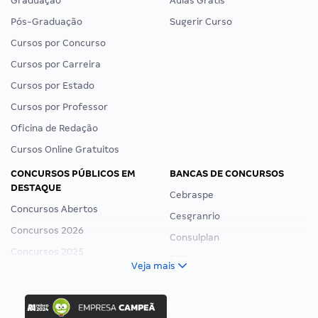
Graduação
Aulas Grátis
Pós-Graduação
Sugerir Curso
Cursos por Concurso
Cursos por Carreira
Cursos por Estado
Cursos por Professor
Oficina de Redação
Cursos Online Gratuitos
CONCURSOS PÚBLICOS EM
BANCAS DE CONCURSOS
DESTAQUE
Cebraspe
Concursos Abertos
Cesgranrio
Concursos 2026
Consulplan
Concursos 2025
FCC
Veja mais
Concurso Nacional Unificado
FGV
Concurso Ibama
Idecan
Concurso MPU