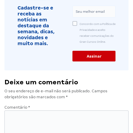
Cadastre-se e
receba as
notícias em
Concordo com a Política de
destaque da
Privacidade e aceito
semana, dicas,
receber comunicações do
novidades e
Gran Cursos Online.
muito mais.
Deixe um comentário
O seu endereço de e-mail não será publicado.
Campos
obrigatórios são marcados com
*
Comentário
*