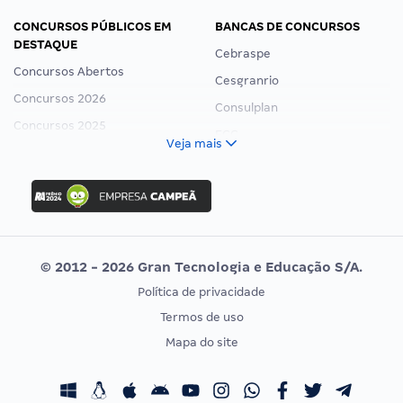
CONCURSOS PÚBLICOS EM
BANCAS DE CONCURSOS
DESTAQUE
Cebraspe
Concursos Abertos
Cesgranrio
Concursos 2026
Consulplan
Concursos 2025
FCC
Veja mais
Concurso Nacional Unificado
FGV
Concurso Ibama
Idecan
Concurso MPU
Selecon
Editais publicados
Uniase
© 2012 - 2026 Gran Tecnologia e Educação S/A.
Vunesp
Política de privacidade
CONCURSOS POR PROFISSÃO
EXAME DE ORDEM
Termos de uso
Concursos Administrativos
OAB
Mapa do site
Concursos Educação
Prova OAB
Concursos Fiscais
Calendário OAB