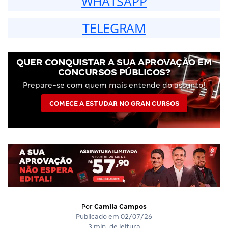
WHATSAPP
TELEGRAM
QUER CONQUISTAR A SUA APROVAÇÃO EM
CONCURSOS PÚBLICOS?
Prepare-se com quem mais entende do assunto!
COMECE A ESTUDAR NO GRAN CURSOS
Por
Camila Campos
Publicado em
02/07/26
3 min. de leitura