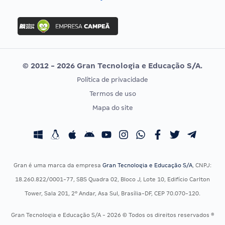
Concurso Nacional Unificado
FGV
Concurso Ibama
Idecan
Concurso MPU
Selecon
Editais publicados
Uniase
© 2012 - 2026 Gran Tecnologia e Educação S/A.
Vunesp
Política de privacidade
CONCURSOS POR PROFISSÃO
EXAME DE ORDEM
Termos de uso
Concursos Administrativos
OAB
Mapa do site
Concursos Educação
Prova OAB
Concursos Fiscais
Calendário OAB
Concursos Jurídicos
Questões OAB
Concursos Militares
Recursos OAB
Gran é uma marca da empresa
Gran Tecnologia e Educação S/A
, CNPJ:
Concursos Policiais
Exame de Ordem
18.260.822/0001-77, SBS Quadra 02, Bloco J, Lote 10, Edifício Carlton
Concursos Saúde
Tower, Sala 201, 2º Andar, Asa Sul, Brasília-DF, CEP 70.070-120.
Concursos Tribunais
Gran Tecnologia e Educação S/A - 2026 © Todos os direitos reservados ®
Residência Multiprofissional