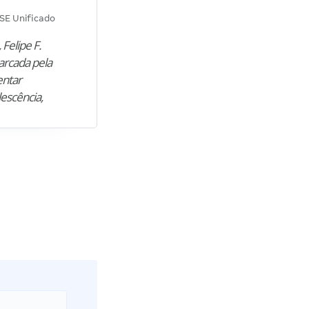
Diana M.
SE Unificado
Concurso SEPLAG CE
 Felipe F.
“Natural de Juazeiro do Norte (CE),
arcada pela
M. encontrou nos estudos o cami
entar
para construir uma nova fase da vi
lescência,
profissional. Após…”