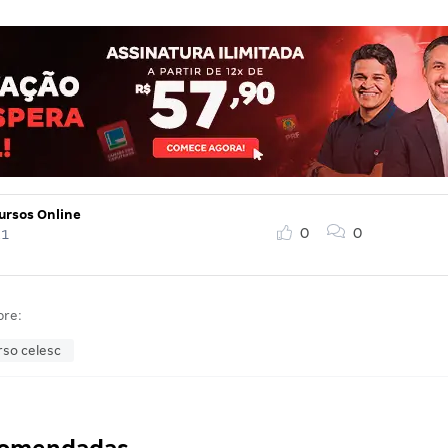
ursos Online
0
0
21
bre:
so celesc
ecomendadas