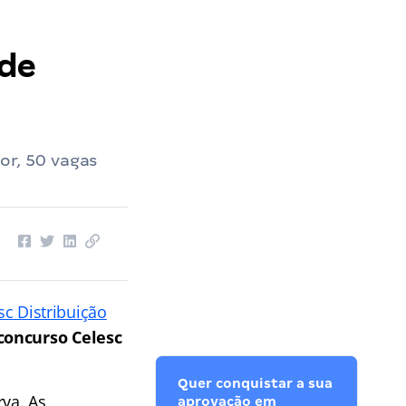
 de
or, 50 vagas
sc Distribuição
concurso Celesc
Quer conquistar a sua
va. As
aprovação em