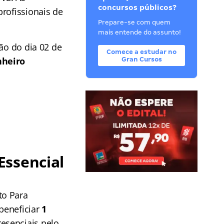
concursos públicos?
rofissionais de
Prepare-se com quem
mais entende do assunto!
ão do dia 02 de
Comece a estudar no
nheiro
Gran Cursos
Essencial
to Para
beneficiar
1
esenciais pelo