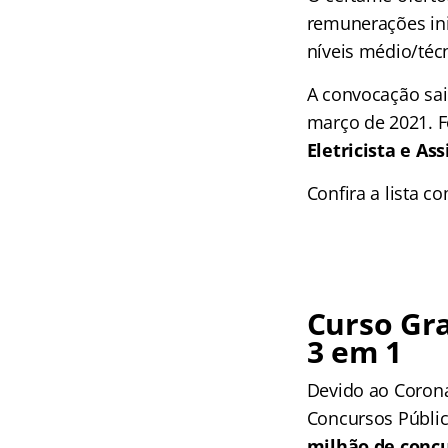
remunerações ini
níveis médio/técn
A convocação saiu
março de 2021. 
Eletricista e As
Confira a lista c
Curso Gra
3 em 1
Devido ao Corona
Concursos Públic
milhão de concu