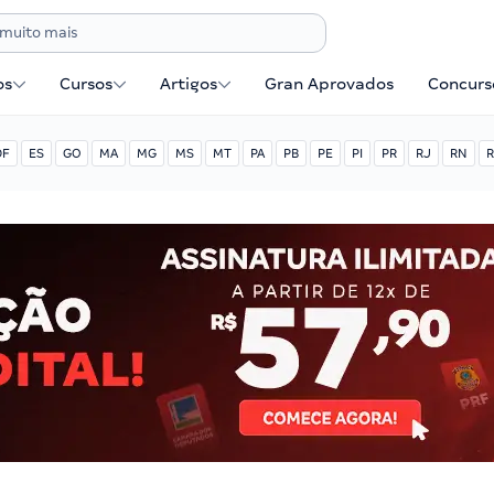
os
Cursos
Artigos
Gran Aprovados
Concurse
DF
ES
GO
MA
MG
MS
MT
PA
PB
PE
PI
PR
RJ
RN
R