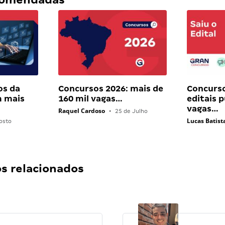
os da
Concursos 2026: mais de
Concurs
 mais
160 mil vagas…
editais 
vagas…
Raquel Cardoso
•
25 de Julho
Lucas Batist
osto
 relacionados