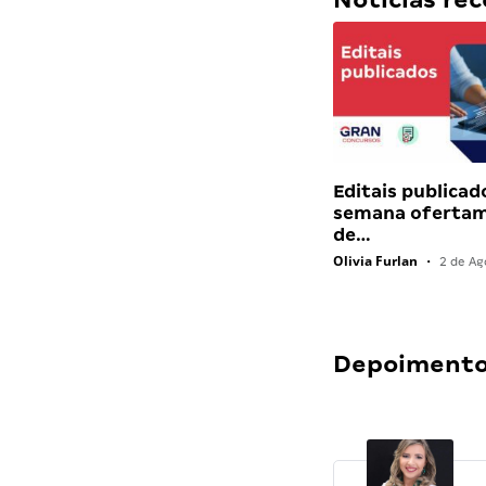
Editais publicad
semana ofertam
de…
Olivia Furlan
•
2 de Ag
Depoimentos