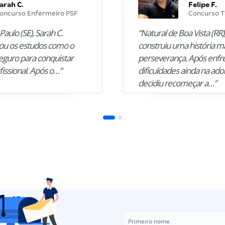
arah C.
Felipe F.
oncurso Enfermeiro PSF
Concurso T
Paulo (SE), Sarah C.
“Natural de Boa Vista (RR),
u os estudos como o
construiu uma história m
guro para conquistar
perseverança. Após enfr
fissional. Após o…”
dificuldades ainda na ado
decidiu recomeçar a…”