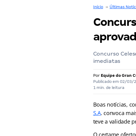
Início
››
Últimas Notíc
Concurs
aprovad
Concurso Celesc
imediatas
Por
Equipe do Gran C
Publicado em
02/03/
1 min. de leitura
Boas notícias, c
S.A
. convoca mai
teve a validade 
O certame ofert