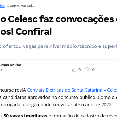
ias
››
Concurso Celesc faz convocações de aprovados! Confira!
o Celesc faz convocações
os! Confira!
 ofertou vagas para nível médio/técnico e superi
ursos Online
0
0
21
oncurseiros!A
Centrais Elétricas de Santa Catarina – Cele
s candidatos aprovados no concurso público. Como o
prorrogada, o órgão pode convocar até o ano de 2022.
ou
50 vagas imediatas
e formação de cadastro de reser