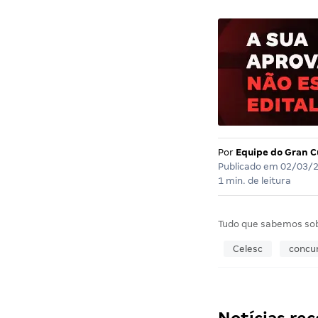
Por
Equipe do Gran C
Publicado em
02/03/
1 min. de leitura
Tudo que sabemos so
Celesc
concur
Notícias r