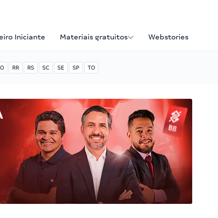
iro Iniciante
Materiais gratuitos
Webstories
O
RR
RS
SC
SE
SP
TO