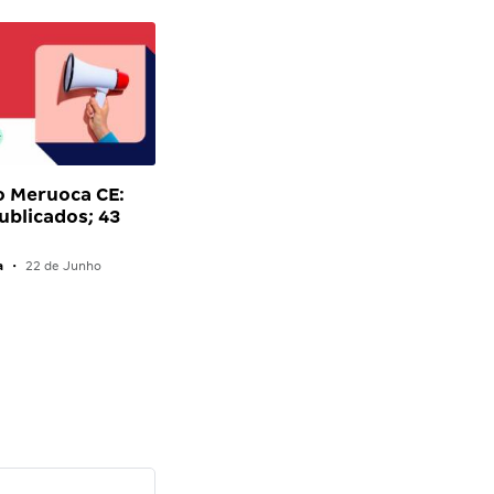
o Meruoca CE:
publicados; 43
a
•
22 de Junho