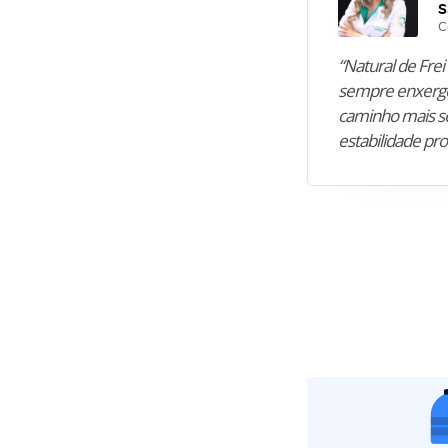
S
C
“Natural de Frei 
sempre enxergo
caminho mais se
estabilidade pro