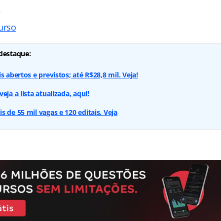
s
urso
destaque:
s abertos e previstos; até R$28,8 mil. Veja!
eja a lista atualizada, aqui!
 de 55 mil vagas e 120 editais. Veja