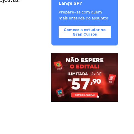
Lange SP?
Prepare-se com quem
mais entende do assunto!
Comece a estudar no
Gran Cursos