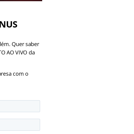
ÔNUS
além. Quer saber
TO AO VIVO da
rpresa com o