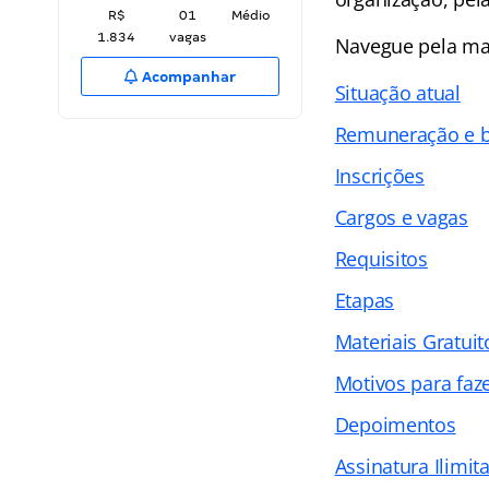
R$
01
Médio
1.834
vagas
Navegue pela ma
Acompanhar
Situação atual
Remuneração e b
Inscrições
Cargos e vagas
Requisitos
Etapas
Materiais Gratuit
Motivos para faz
Depoimentos
Assinatura Ilimit