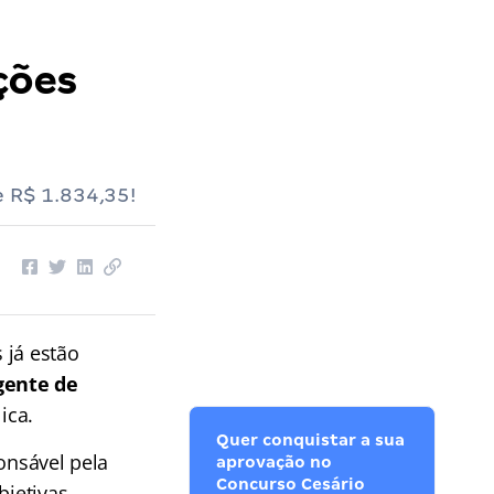
ções
e R$ 1.834,35!
 já estão
gente de
ica.
Quer conquistar a sua
onsável pela
aprovação no
Concurso Cesário
bjetivas.