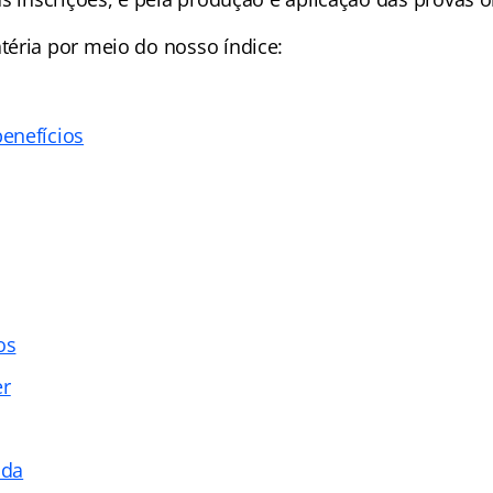
téria por meio do nosso
índice
:
enefícios
os
er
ada