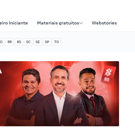
iro Iniciante
Materiais gratuitos
Webstories
O
RR
RS
SC
SE
SP
TO