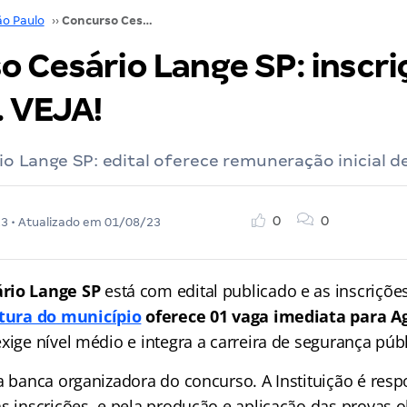
ão Paulo
››
Concurso Cesário Lange SP: inscrições abertas. VEJA!
o Cesário Lange SP: inscri
. VEJA!
o Lange SP: edital oferece remuneração inicial d
0
0
23
• Atualizado em
01/08/23
rio Lange SP
está com edital publicado e as inscrições
itura do município
oferece 01 vaga imediata para A
exige nível médio e integra a carreira de segurança públ
a banca organizadora do concurso. A Instituição é resp
s inscrições, e pela produção e aplicação das provas o