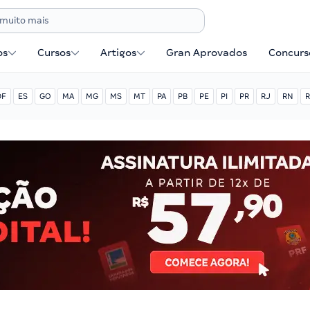
os
Cursos
Artigos
Gran Aprovados
Concurse
DF
ES
GO
MA
MG
MS
MT
PA
PB
PE
PI
PR
RJ
RN
R