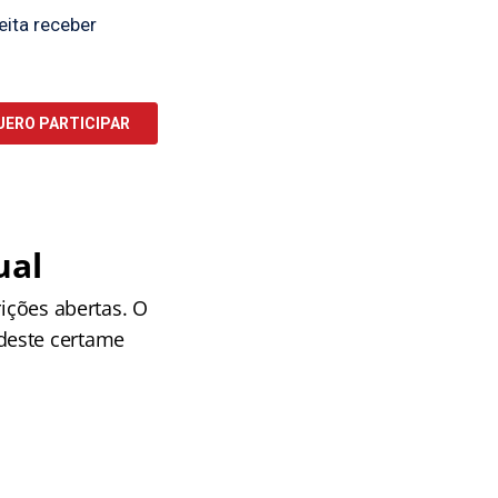
ual
rições abertas. O
deste certame