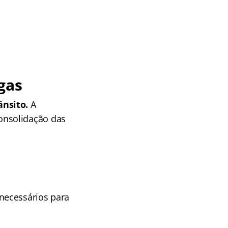
gas
ânsito.
A
onsolidação das
necessários para