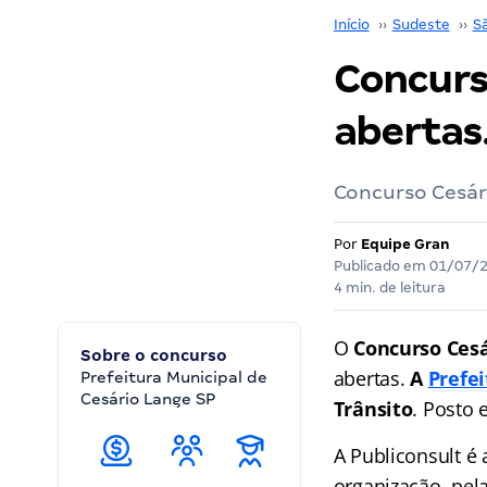
Início
››
Sudeste
››
S
Concurs
abertas
Concurso Cesári
Por
Equipe Gran
Publicado em
01/07/
4 min. de leitura
O
Concurso Cesá
Sobre o concurso
abertas.
A
Prefe
Prefeitura Municipal de
Cesário Lange SP
Trânsito
. Posto 
A Publiconsult é 
organização, pela