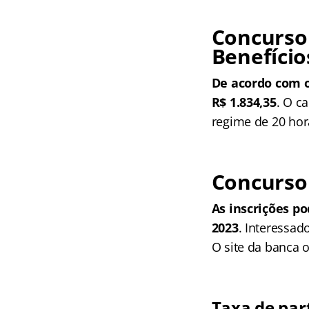
Concurso
Benefício
De acordo com o
R$ 1.834,35
. O c
regime de 20 ho
Concurso 
As inscrições po
2023
. Interessad
O site da banca 
Taxa de par