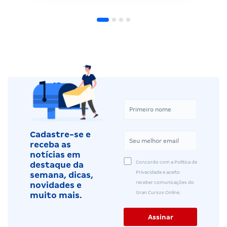
Cadastre-se e
receba as
notícias em
Concordo com a Política de
destaque da
Privacidade e aceito
semana, dicas,
receber comunicações do
novidades e
Gran Cursos Online.
muito mais.