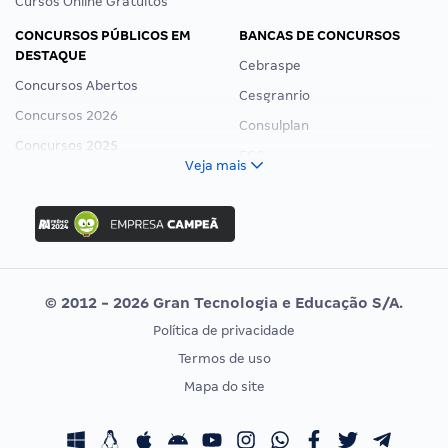
Cursos Online Gratuitos
CONCURSOS PÚBLICOS EM
BANCAS DE CONCURSOS
DESTAQUE
Cebraspe
Concursos Abertos
Cesgranrio
Concursos 2026
Consulplan
Concursos 2025
FCC
Veja mais
Concurso Nacional Unificado
FGV
Concurso Ibama
Idecan
Concurso MPU
Selecon
Editais publicados
Uniase
© 2012 - 2026 Gran Tecnologia e Educação S/A.
Vunesp
Política de privacidade
CONCURSOS POR PROFISSÃO
EXAME DE ORDEM
Termos de uso
Concursos Administrativos
OAB
Mapa do site
Concursos Educação
Prova OAB
Concursos Fiscais
Calendário OAB