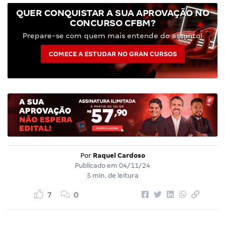
QUER CONQUISTAR A SUA APROVAÇÃO NO
CONCURSO CFBM?
Prepare-se com quem mais entende do assunto!
COMECE A ESTUDAR NO GRAN CURSOS
Por
Raquel Cardoso
Publicado em
04/11/24
5 min. de leitura
7
0