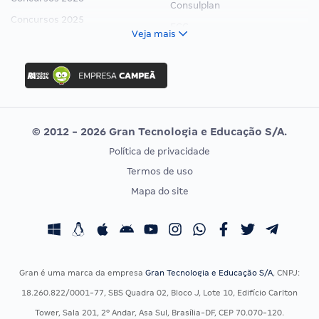
Consulplan
Concursos 2025
FCC
Veja mais
Concurso Nacional Unificado
FGV
Concurso Ibama
Idecan
Concurso MPU
Selecon
Editais publicados
Uniase
© 2012 - 2026 Gran Tecnologia e Educação S/A.
Vunesp
Política de privacidade
CONCURSOS POR PROFISSÃO
EXAME DE ORDEM
Termos de uso
Concursos Administrativos
OAB
Mapa do site
Concursos Educação
Prova OAB
Concursos Fiscais
Calendário OAB
Concursos Jurídicos
Questões OAB
Concursos Militares
Recursos OAB
Gran é uma marca da empresa
Gran Tecnologia e Educação S/A
, CNPJ:
Concursos Policiais
Exame de Ordem
18.260.822/0001-77, SBS Quadra 02, Bloco J, Lote 10, Edifício Carlton
Concursos Saúde
Tower, Sala 201, 2º Andar, Asa Sul, Brasília-DF, CEP 70.070-120.