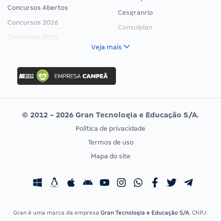
Concursos Abertos
Cesgranrio
Concursos 2026
Consulplan
Concursos 2025
FCC
Veja mais
Concurso Nacional Unificado
FGV
Concurso Ibama
Idecan
Concurso MPU
Selecon
Editais publicados
Uniase
© 2012 - 2026 Gran Tecnologia e Educação S/A.
Vunesp
Política de privacidade
CONCURSOS POR PROFISSÃO
EXAME DE ORDEM
Termos de uso
Concursos Administrativos
OAB
Mapa do site
Concursos Educação
Prova OAB
Concursos Fiscais
Calendário OAB
Concursos Jurídicos
Questões OAB
Concursos Militares
Recursos OAB
Gran é uma marca da empresa
Gran Tecnologia e Educação S/A
, CNPJ: