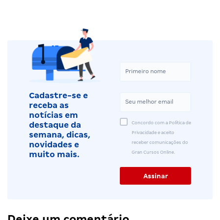
Cadastre-se e
receba as
notícias em
Concordo com a Política de
destaque da
Privacidade e aceito
semana, dicas,
receber comunicações do
novidades e
Gran Cursos Online.
muito mais.
Deixe um comentário