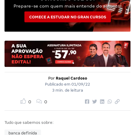
Prepare-se com quem mais entende do assunto!
COMECE A ESTUDAR NO GRAN CURSOS
Por
Raquel Cardoso
Publicado em
01/09/22
3 min. de leitura
0
0
Tudo que sabemos sobre:
banca definida